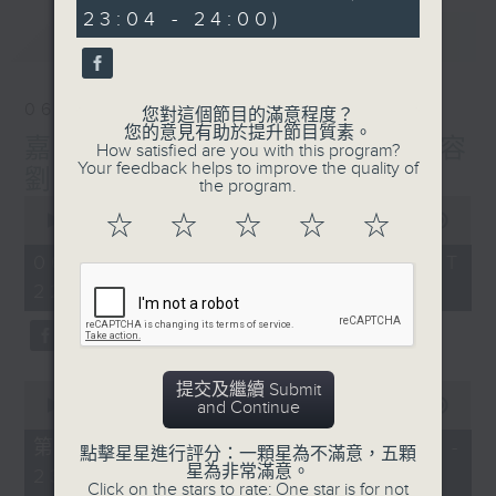
minutes,
23:04 - 24:00)
10
最新
LATEST
seconds
06/08/2026
您對這個節目的滿意程度？
您的意見有助於提升節目質素。
嘉賓：張達倫 EP 1，醫學美容
How satisfied are you with this program?
Your feedback helps to improve the quality of
劉敬亭醫生 Dr.Katie EP 4
the program.
0
seconds
☆
☆
☆
☆
☆
00:00
1:45:23
of
1
06/08/2026 - 足本 Full (HKT
hour,
22:00 - 00:00)
45
minutes,
23
seconds
0
提交及繼續 Submit
seconds
00:00
52:30
and Continue
of
52
第一部份 Part 1 (HKT 22:04 -
點擊星星進行評分：一顆星為不滿意，五顆
minutes,
星為非常滿意。
23:00)
30
Click on the stars to rate: One star is for not
seconds