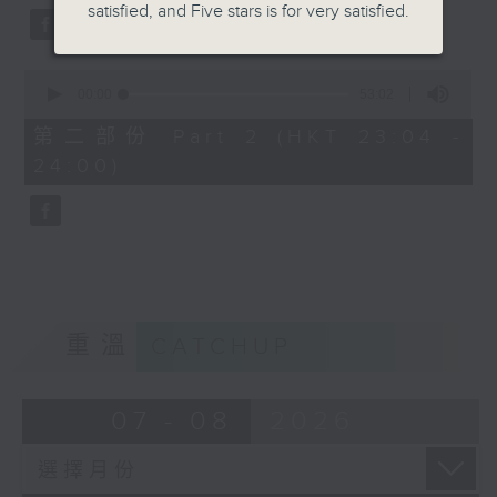
satisfied, and Five stars is for very satisfied.
0
seconds
00:00
53:02
of
53
第二部份 Part 2 (HKT 23:04 -
minutes,
24:00)
2
seconds
重溫
CATCHUP
07 - 08
2026