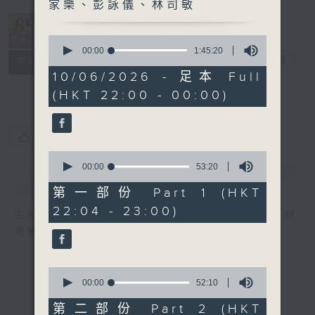
家樂、彭詠儀、林司敏
0
seconds
00:00
1:45:20
她．他．它
電台直播
of
所有集數
1
10/06/2026 - 足本 Full
hour,
(HKT 22:00 - 00:00)
45
minutes,
20
seconds
您喜歡這個節目嗎?
0
seconds
00:00
53:20
簡介
GIST
of
53
第一部份 Part 1 (HKT
minutes,
22:04 - 23:00)
20
主持人：陳淑蘭、陳淽菁、吳家樂、彭詠儀、林
seconds
司敏
0
seconds
00:00
52:10
of
52
第二部份 Part 2 (HKT