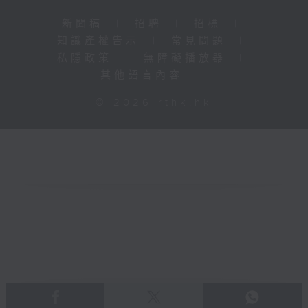
新聞稿
|
招聘
|
招標
|
知識產權告示
|
常見問題
|
私隱政策
|
無障礙播放器
|
其他語言內容
|
© 2026 rthk.hk