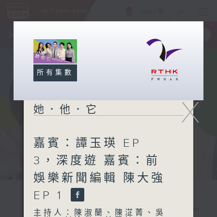
ENG
/
簡
×
全新 RTHK On The Go
取得
一手掌握 RTHK 電台、電視節目
所有集數
X
她．他．它
嘉賓：譚玉瑛 EP
3，深度遊 嘉賓：前
娛樂新聞編輯 陳大強
EP 1
主持人：陳淑蘭、陳淽菁、吳