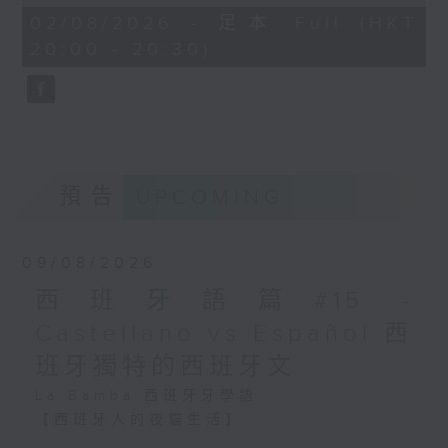
經歷過與多元、平等及共融
of
27
02/08/2026 - 足本 Full (HKT
（Diversity, Equity and
「種族日」（Día de la Raza）／伊比
minutes,
20:00 - 20:30)
Inclusion，簡稱DEI）相關
9
利亞文化節（Día de Hispanidad），
seconds
的爭議事件後，卻沒有作出太
慶祝西班牙語系國家的文化連結。
大改進。
研究分析了三百多間公司自
2008到2022年間所發生、
現今不少拉丁美洲國家重新定義10月12
與DEI議題相關的招聘或人事
預告
爭議，發現雖然爭議事件過
UPCOMING
日，例如：
後，不少公司會宣布新的招聘
- 墨西哥與智利把它改為「原住民抵抗
要求，或者公開宣稱支持多元
日」（Día de la Resistencia
09/08/2026
共融，但女性和有色人士的招
聘率只增加了0.8%；假若事
Indígena）；
西班牙語篇#15 -
件曾引起較大的公眾關注，
- 阿根廷把它改為「文化多樣性尊重日」
Castellano vs Español 西
改進率會稍有提升，但整個提
（Día del Respeto a la
升過程卻花了兩到三年才完
班牙獨特的西班牙文
成。
Diversidad Cultural）。
La Bamba 西班牙牙學語
再者，改善幾乎只限於招聘新
【西班牙人的夜貓生活】
員工或後勤部門，管理層和公
西班牙人有La Siesta（「午睡」文化），