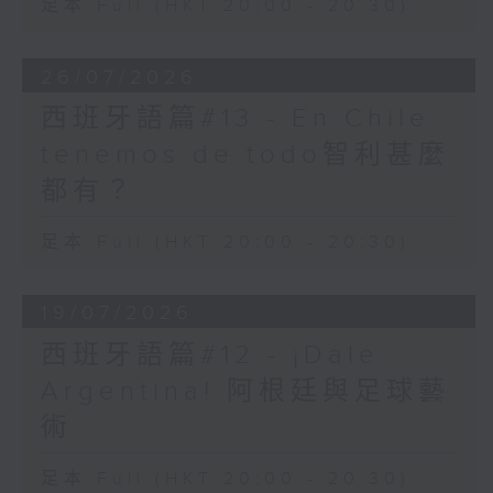
足本 Full (HKT 20:00 - 20:30)
fairly and have the
same opportunities，即
所有組別的人都被公平對待，
26/07/2026
享有同等機會。
西班牙語篇#13 - En Chile
在網上有一個很好的圖例，三
tenemos de todo智利甚麼
個高矮不一的孩子站在球場圍
欄外，看不到圍欄內的比賽。
都有？
在equity的原則下，你會因
應他們高度，提供不同高矮的
足本 Full (HKT 20:00 - 20:30)
墊腳台，讓他們都能觀賞到賽
事；而在equality的原則
下，他們只能獲得一樣高度的
19/07/2026
墊腳台，而最矮的孩子就未必
西班牙語篇#12 - ¡Dale
能看到比賽了。
Argentina! 阿根廷與足球藝
說到多元共融，位於坪洲的聖
家學校就完全體現了這個做
術
法。校內不同族裔學生和洽相
處，利用兩文三語無障交流，
足本 Full (HKT 20:00 - 20:30)