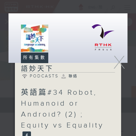
ENG
/
簡
×
全新 RTHK On The Go
取得
一手掌握 RTHK 電台、電視節目
X
所有集數
語妙天下
PODCASTS
聯絡
英語篇#34 Robot,
Humanoid or
Language Academy
Android? (2) ;
Equity vs Equality