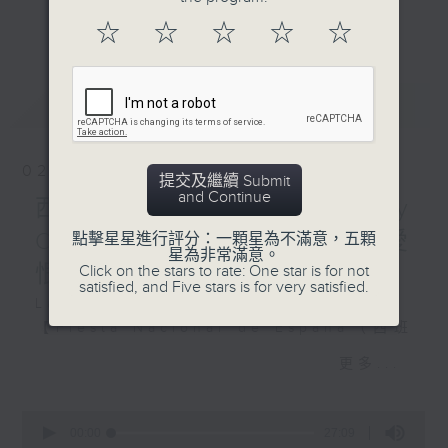
美地區的核心語言，不僅是溝通橋樑，更是探
更多...
☆
☆
☆
☆
☆
索當地文化的鑰匙。
Jerky movement – 形容
動作「窒吓窒吓」
本系列節目從西班牙語出發，帶領聽眾認識拉
Shuffle around – 拖著腳
最新
LATEST
美的歷史底蘊、節慶習俗與足球狂熱。透過語
走來走去
言學習與文化剖析，讓聽眾在投入足球盛宴的
Stomp – 大踏步走
同時，更能深度感受拉丁美洲的獨特魅力，促
Barrel into – 大力高速地
02/08/2026
進文化交流與共融。
提交及繼續 Submit
碰撞
and Continue
西班牙語篇#14 - Amor y
Tumble – 跌跌撞撞, 頭重腳
#香港電台文教組
輕地跌倒
Odio 西班牙與拉丁美洲的愛
點擊星星進行評分：一顆星為不滿意，五顆
星為非常滿意。
Freeze on the spot – 原
恨情仇
Click on the stars to rate: One star is for not
地靜止不動
satisfied, and Five stars is for very satisfied.
La Bamba 西班牙牙學語
Taunting combo – 有嘲弄
【Fiesta Nacional de España（西班
意味的組合動作
牙國慶日）】
更多...
Equity vs Equality
10月12日為西班牙國慶日。過去許多拉
2025年8月，史丹福大學發
美國家曾將此日稱為：「獨立紀念日」
0
表一份研究報告，指不少公司
seconds
00:00
27:09
（Día de la Independencia）／