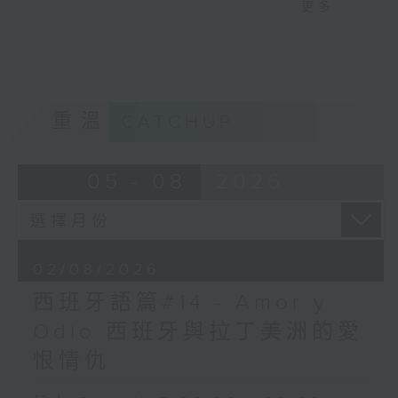
更多...
司核心業務相關部門的數據則
而且對時間的定義非常特別，例如：
微不足道。
- 下午 2 點前都可以稱為 Mañana （早上
說到平等共融這個話題，我們
/ 早晨）
常會看到Equity 這個字眼。
- 午夜 12 點到清晨 6 點則稱為
它和Equality有什麼分別？
Madrugada（凌晨 / 深夜）
劍橋字典對Equity的解釋
重溫
CATCHUP
是：the situation in
which everyone is
05 - 08
2026
treated fairly according
to their needs and no
group of people is
given special
treatment，即根據各人的需
02/08/2026
要去對待他們，當中沒有任何
西班牙語篇#14 - Amor y
一種人會享有特殊待遇。
Odio 西班牙與拉丁美洲的愛
至於Equality的解釋則是：a
situation in which
恨情仇
different groups of
people are all treated