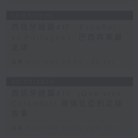
更在語常會「一分鐘短片製作
比賽」中獲得三個獎項。看看
教育局、語常會和香港電台攜
12/07/2026
手製作的短片「兩文三語 無
西班牙語篇#11 - Español
限可能」，了解他們的故事
vs Portugués: 巴西與美麗
吧！
足球
足本 Full (HKT 20:00 - 20:30)
05/07/2026
西班牙語篇#10: ¡Que viva
Colombia! 哥倫比亞的足球
故事
足本 Full (HKT 20:00 - 20:30)