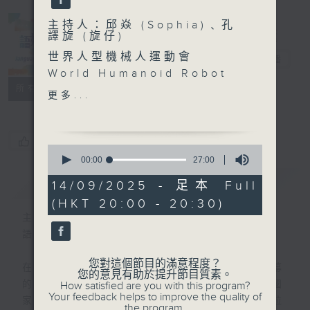
主持人：邱焱 (Sophia)﹑孔
譯旋 (旋仔)
世界人型機械人運動會
語妙天下
電台直播
World Humanoid Robot
PODCASTS
聯絡
Games
所有集數
更多...
- 今年8月在北京國家速滑館
舉行
- 有16個國家地區, 280支隊
您喜歡這個節目嗎?
0
伍參加
seconds
00:00
27:00
of
- 項目分三大類: 競技賽
簡介
GIST
27
14/09/2025 - 足本 Full
competition events (體
minutes,
(HKT 20:00 - 20:30)
0
育項目如賽跑, 跳遠, 跳高,
seconds
主持人：邱焱 (Sophia)﹑孔譯旋 (旋仔)
自由體操, 足球等) / 表演賽
語言盛載的，是生活，是文化，也是眼界。
exhibition events (舞蹈,
武術等) / 場景賽scenario-
您對這個節目的滿意程度？
在2026年，全球矚目的盛事想必非六月揭幕
based events (工廠物料搬
您的意見有助於提升節目質素。
的世界盃莫屬。作為主辦國之一，拉丁美洲國
How satisfied are you with this program?
運, 醫院藥物分類, 酒店迎賓
Your feedback helps to improve the quality of
家墨西哥自然成為焦點所在。西班牙語作為拉
及清潔服務等)
the program.