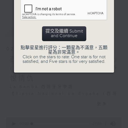
美地區的核心語言，不僅是溝通橋樑，更是探
更多...
索當地文化的鑰匙。
Slam (可解作猛擊) / Blast
(可解作爆炸) - (在此報導中
本系列節目從西班牙語出發，帶領聽眾認識拉
解作) 抨擊，嚴厲批評
最新
LATEST
美的歷史底蘊、節慶習俗與足球狂熱。透過語
提交及繼續 Submit
Precedent - 先例，前例
and Continue
言學習與文化剖析，讓聽眾在投入足球盛宴的
Unprecedented - 前所未
同時，更能深度感受拉丁美洲的獨特魅力，促
有的
點擊星星進行評分：一顆星為不滿意，五顆
02/08/2026
進文化交流與共融。
星為非常滿意。
Consent 同意，許可
Click on the stars to rate: One star is for not
西班牙語篇#14 - Amor y
Refute - (有支持的) 反駁
satisfied, and Five stars is for very satisfied.
#香港電台文教組
Odio 西班牙與拉丁美洲的愛
Nostalgia
恨情仇
La Bamba 西班牙牙學語
近年不少1980、1990 年代
【Fiesta Nacional de España（西班
的流行文化，例如電影、流行
牙國慶日）】
曲和樂團都再次大受歡迎；於
更多...
是當年一些經典影視作品也陸
10月12日為西班牙國慶日。過去許多拉
續推出前傳、後傳等等，而
美國家曾將此日稱為：「獨立紀念日」
0
Oasis、Cold Play、
seconds
00:00
27:09
（Día de la Independencia）／