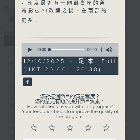
- 印度最近有一齣很賣座的舊
電影被AI改編之後，在南部的
泰米爾那都邦再次上映，卻引
更多...
起演員以及製作人的不滿。
語妙天下
電台直播
- 原電影於2013年上映，講
PODCASTS
聯絡
述信奉印度教的男主角愛上信
所有集數
0
奉伊斯蘭教的女主角，最終男
seconds
00:00
00:00
of
主角因重傷，在醫院病床上死
0
12/10/2025 - 足本 Full
去，女主角坐在床邊哭泣。當
您喜歡這個節目嗎?
seconds
(HKT 20:00 - 20:30)
時的票房極佳，很多人認為是
一齣經典的電影。
簡介
GIST
- 但據半島電視台報道，在8
月初上映的新版本中，電影公
您對這個節目的滿意程度？
主持人：邱焱 (Sophia)﹑孔譯旋 (旋仔)
司用AI修改結局，改成男主角
您的意見有助於提升節目質素。
語言盛載的，是生活，是文化，也是眼界。
How satisfied are you with this program?
忽然睜開眼，還嘗試站起來。
Your feedback helps to improve the quality of
- 事件引來電影工作者的批
the program.
在2026年，全球矚目的盛事想必非六月揭幕
評，亦引起製作人﹑這齣電影
☆
☆
☆
☆
☆
的世界盃莫屬。作為主辦國之一，拉丁美洲國
原本的導演以及男主角的不
家墨西哥自然成為焦點所在。西班牙語作為拉
滿。