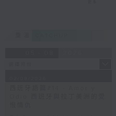
更多...
memory / imagination，
而且對時間的定義非常特別，例如：
即令人想起以往的電影 / 回
- 下午 2 點前都可以稱為 Mañana （早上
憶 / 想像；也可以用來形容
/ 早晨）
因懷舊所出現的、開心但帶著
- 午夜 12 點到清晨 6 點則稱為
一點失落的感觸。例句：
Madrugada（凌晨 / 深夜）
Talking about past
重溫
CATCHUP
family holidays makes
me feel nostalgic. 說起
05 - 08
2026
過去一家人去渡假，令我生起
懷舊之情。
和懷舊相關的形容詞，或者大
家會想起classic、retro和
02/08/2026
vintage。這三個詞語和
西班牙語篇#14 - Amor y
nostalgic 又有甚麼不同
Odio 西班牙與拉丁美洲的愛
呢？
恨情仇
如果是形容一些比較有水準
的、經得起時間考驗的舊作