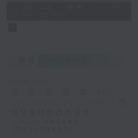
Backstreet Boys 這些在當
of
27
02/08/2026 - 足本 Full (HKT
時紅極一時的樂團，演唱會售
「種族日」（Día de la Raza）／伊比
minutes,
20:00 - 20:30)
票率都非常高。
9
利亞文化節（Día de Hispanidad），
seconds
慶祝西班牙語系國家的文化連結。
正因如此，不時有文章去分析
這個現象。美國國家廣播公司
（NBC）訪問了一位研究千禧
現今不少拉丁美洲國家重新定義10月12
年代文化的作家，她認為在八
預告
十至九十年代成長的人，成年
UPCOMING
日，例如：
後過得比以往的成年人更孤
- 墨西哥與智利把它改為「原住民抵抗
單，而懷舊之情nostalgia
日」（Día de la Resistencia
09/08/2026
能令人感到與他人有連結，即
使大家一同穿上當年風格的衣
Indígena）；
西班牙語篇#15 -
衫去參加演唱會亦不會感到被
- 阿根廷把它改為「文化多樣性尊重日」
Castellano vs Español 西
他人論斷。
（Día del Respeto a la
班牙獨特的西班牙文
Nostalgic形容一些會引發懷
Diversidad Cultural）。
La Bamba 西班牙牙學語
舊之情的事物，例如 a
【西班牙人的夜貓生活】
nostalgic movie /
西班牙人有La Siesta（「午睡」文化），