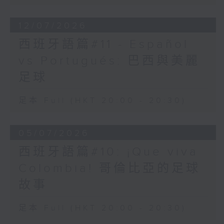
水準很高，能流芳後世，那麼
它也可以用classic去形容。
12/07/2026
前面提到Backstreet
西班牙語篇#11 - Español
Boys，他們是香港電台節目
vs Portugués: 巴西與美麗
主持侯嘉明年少時的偶像。她
透過不斷聽他們的歌曲、抄寫
足球
歌詞、追看報道，練出一口流
利英語。現在她身兼中、英文
足本 Full (HKT 20:00 - 20:30)
電台的節目主持，兩文三語應
付自如，並經常獲邀擔任國際
05/07/2026
級活動的司儀。在教育局、語
常會和香港電台聯合製作的短
西班牙語篇#10: ¡Que viva
片「兩文三語 無限可能」系
Colombia! 哥倫比亞的足球
列中，她還會分享如何培養女
兒的語言能力，期望她能走得
故事
更遠。
足本 Full (HKT 20:00 - 20:30)