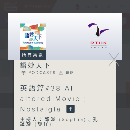
ENG
/
簡
×
全新 RTHK On The Go
取得
一手掌握 RTHK 電台、電視節目
X
所有集數
語妙天下
PODCASTS
聯絡
英語篇#38 AI-
altered Movie ;
Language Academy
Nostalgia
主持人：邱焱 (Sophia)﹑孔
譯旋 (旋仔)