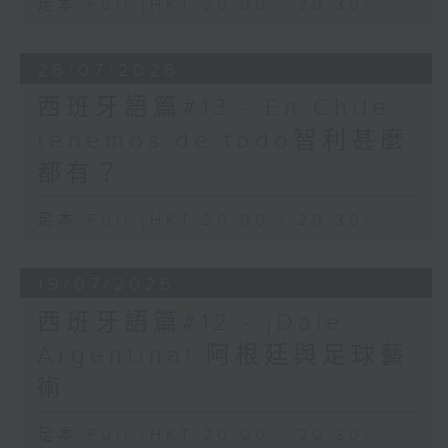
足本 Full (HKT 20:00 - 20:30)
品，就可以用classic 去形
容，例如 a classic novel
/ movie，一部經典的小說或
26/07/2026
電影。
西班牙語篇#13 - En Chile
tenemos de todo智利甚麼
Retro 則是形容一件東西有
復古風格，又或者是模仿舊物
都有？
或舊風格而製成，但不一定是
經典，例如Retro clothes /
足本 Full (HKT 20:00 - 20:30)
music / toy / décor，復
古的衣物、音樂、玩具或裝修
風格等等。
19/07/2026
西班牙語篇#12 - ¡Dale
至於vintage，形容有一定年
Argentina! 阿根廷與足球藝
份的舊物，例如「古著」英文
就叫 vintage。這個形容詞
術
的著眼點在於時間上足夠古
老；若一件 vintage item
足本 Full (HKT 20:00 - 20:30)