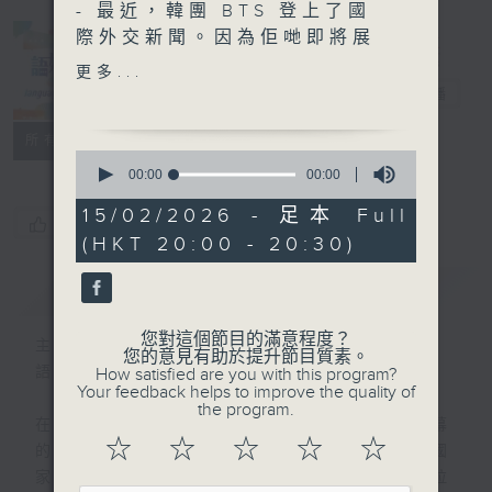
- 最近，韓團 BTS 登上了國
際外交新聞。因為佢哋即將展
開世界巡迴演唱會，而墨西哥
更多...
站有三場，門票一開售就搶
語妙天下
電台直播
晒。為此，墨西哥總統話，已
PODCASTS
聯絡
經寫信俾韓國總統，希望佢協
所有集數
0
助叫 BTS 喺墨西哥唱多幾
seconds
00:00
00:00
of
場。
0
15/02/2026 - 足本 Full
您喜歡這個節目嗎?
seconds
(HKT 20:00 - 20:30)
- 《衛報》就話，佢哋一宣佈
要開 show 就已經引發全球
簡介
GIST
搶飛熱潮，a worldwide
scramble for tickets.
您對這個節目的滿意程度？
主持人：邱焱 (Sophia)﹑孔譯旋 (旋仔)
您的意見有助於提升節目質素。
語言盛載的，是生活，是文化，也是眼界。
How satisfied are you with this program?
- 搶成點呢？演唱會場地可以
Your feedback helps to improve the quality of
容納 65,000 人，共三場演
the program.
在2026年，全球矚目的盛事想必非六月揭幕
唱會。開售時，全球過千個城
☆
☆
☆
☆
☆
的世界盃莫屬。作為主辦國之一，拉丁美洲國
市超過 110萬人喺網上排隊等
家墨西哥自然成為焦點所在。西班牙語作為拉
買飛，一開售 40 分鐘已經賣