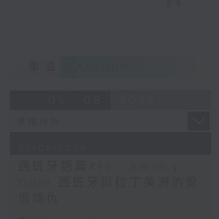
更多...
launched a probe into
而且對時間的定義非常特別，例如：
Ticketmaster.)
- 下午 2 點前都可以稱為 Mañana （早上
/ 早晨）
- 報道仲話，Mexico
- 午夜 12 點到清晨 6 點則稱為
president’s BTS request
Madrugada（凌晨 / 深夜）
underscores
重溫
CATCHUP
popularity，墨西哥總統關
於 BTS 嘅請求證明咗 BTS
05 - 08
2026
有幾受歡迎。
Googol & Googolplex
印度有個有趣嘅機構, 叫做
02/08/2026
India Book of Records,
西班牙語篇#14 - Amor y
好似健力士世界紀錄大全咁,
Odio 西班牙與拉丁美洲的愛
有好多印度嘅紀錄保持者資
料, 例如係可以背得出最多國
恨情仇
家或者首都名嘅小朋友, 換有
最長頭髮嘅小朋友, 唱卡拉