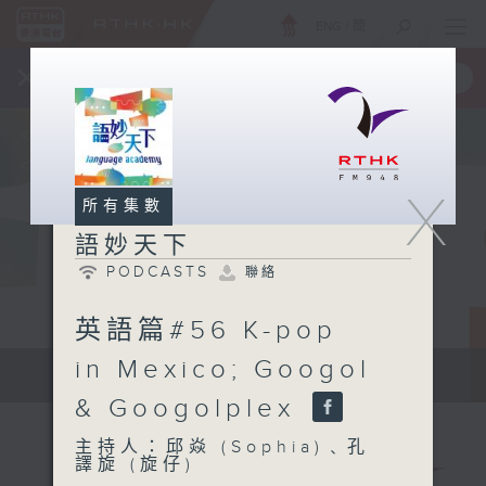
ENG
/
簡
×
全新 RTHK On The Go
取得
一手掌握 RTHK 電台、電視節目
X
所有集數
語妙天下
PODCASTS
聯絡
英語篇#56 K-pop
in Mexico; Googol
Language Academy
& Googolplex
主持人：邱焱 (Sophia)﹑孔
譯旋 (旋仔)