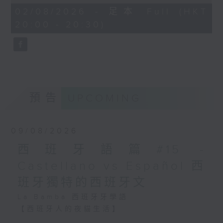
求。）
of
27
02/08/2026 - 足本 Full (HKT
「種族日」（Día de la Raza）／伊比
minutes,
20:00 - 20:30)
- 而《衛報》就話，she
9
利亞文化節（Día de Hispanidad），
seconds
formally request of her
慶祝西班牙語系國家的文化連結。
counterpart, the South
Korean president that
he help arrange more
現今不少拉丁美洲國家重新定義10月12
concerts in Mexico. 佢向
預告
韓國嘅 counterpart 提出官
UPCOMING
日，例如：
方要求，希望佢協助安排
- 墨西哥與智利把它改為「原住民抵抗
BTS 喺墨西哥開多幾場演唱
日」（Día de la Resistencia
09/08/2026
會。
Indígena）；
西班牙語篇#15 -
- 另一方面，《韓國先驅報》
- 阿根廷把它改為「文化多樣性尊重日」
Castellano vs Español 西
亦指出混亂嘅銷售安排亦引起
（Día del Respeto a la
當地消費監管機構嘅關注，並
班牙獨特的西班牙文
向售票方展開調查。
Diversidad Cultural）。
La Bamba 西班牙牙學語
(Mexico’s consumer
【西班牙人的夜貓生活】
watchdog has since
西班牙人有La Siesta（「午睡」文化），