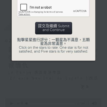
美地區的核心語言，不僅是溝通橋樑，更是探
晒。期間仲出現過系統死機，
更多...
索當地文化的鑰匙。
啲飛變咗「海鮮價」（由
8,500 披索升到 12,000 披
本系列節目從西班牙語出發，帶領聽眾認識拉
索，即由近 4,000 港元升到
最新
LATEST
美的歷史底蘊、節慶習俗與足球狂熱。透過語
提交及繼續 Submit
5,500 港元左右）。轉售網
and Continue
言學習與文化剖析，讓聽眾在投入足球盛宴的
站上嘅價錢最高更加升到
同時，更能深度感受拉丁美洲的獨特魅力，促
92,000 披索，即係
點擊星星進行評分：一顆星為不滿意，五顆
02/08/2026
進文化交流與共融。
星為非常滿意。
42,000 幾港元。
Click on the stars to rate: One star is for not
西班牙語篇#14 - Amor y
satisfied, and Five stars is for very satisfied.
#香港電台文教組
- 《韓國郵報》報道話，墨西
Odio 西班牙與拉丁美洲的愛
哥總統辛鮑姆喺一場定期記者
恨情仇
會上話，the
La Bamba 西班牙牙學語
overwhelming demand
【Fiesta Nacional de España（西班
for BTS’s upcoming
牙國慶日）】
concerts had prompted
更多...
her to make a direct
10月12日為西班牙國慶日。過去許多拉
diplomatic appeal.（壓倒
美國家曾將此日稱為：「獨立紀念日」
0
性的需求促使佢發出外交請
seconds
00:00
27:09
（Día de la Independencia）／