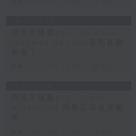
足本 Full (HKT 20:00 - 20:30)
OK唱得最長嘅七十幾歲長者
等等.
26/07/2026
喺呢個網站嘅消息入面, 我學
西班牙語篇#13 - En Chile
識咗個新字, googolplex.
tenemos de todo智利甚麼
係個數字嚟, googol 係10嘅
一百次方. Googolplex 就
都有？
係10嘅googol 次方. 而
India Book of Records
足本 Full (HKT 20:00 - 20:30)
話, 有個小朋友可以喺五分鐘
內, 背誦出由一數啲 ＂跳級
數字＂, 即係一, 十, 一百, 1
19/07/2026
million, billion, trillion,
西班牙語篇#12 - ¡Dale
咁樣, 數到最大最大嘅數字係
Argentina! 阿根廷與足球藝
googolplexplex (10嘅
googolplex次方, 唔識計幾
術
多個零了…… )
足本 Full (HKT 20:00 - 20:30)