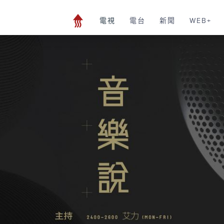
電視
電台
新聞
WEB+