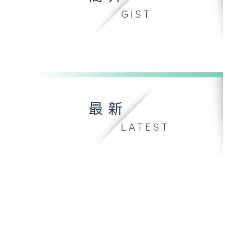
GIST
最新
LATEST