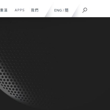
重溫
APPS
我們
ENG
/
簡