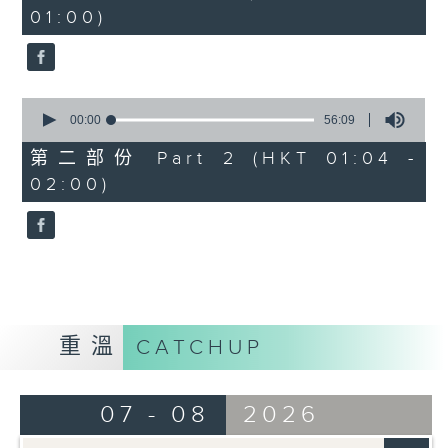
minutes,
01:00)
10
seconds
0
seconds
00:00
56:09
of
56
第二部份 Part 2 (HKT 01:04 -
minutes,
02:00)
9
seconds
重溫
CATCHUP
07 - 08
2026