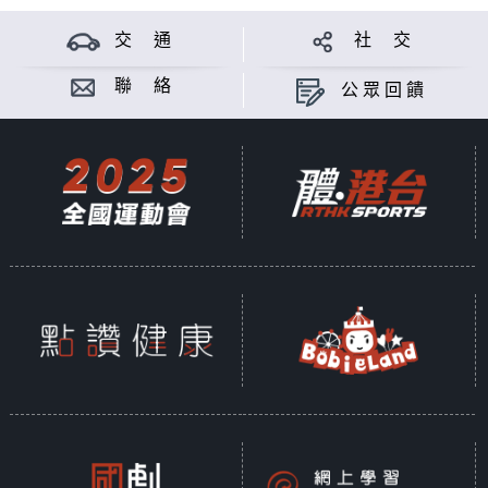
交 通
社 交
聯 絡
公眾回饋