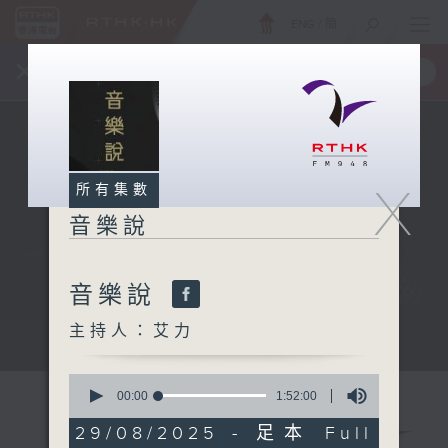
ENG
/
簡
×
全新 RTHK On The Go
取得
一手掌握 RTHK 電台、電視節目
X
所有集數
音樂說
音樂說
主持人：艾力
音樂說
0
seconds
00:00
1:52:00
of
1
29/08/2025 - 足本 Full
hour,