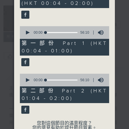
(HKT 00:04 - 02:00)
52
minutes,
0
seconds
音樂說
電台直播
0
seconds
00:00
56:10
所有集數
of
56
第一部份 Part 1 (HKT
minutes,
00:04 - 01:00)
10
seconds
您喜歡這個節目嗎?
簡介
GIST
0
seconds
00:00
56:10
of
主持人：艾力
56
第二部份 Part 2 (HKT
minutes,
逢星期一至五晚，由艾力為你精選睡前服歌單
01:04 - 02:00)
10
seconds
一首歌一個故事，用音樂說故事，以故事說音
樂。
用音樂整理一天勞碌的心情，為你的心靈做最
您對這個節目的滿意程度？
您的意見有助於提升節目質素。