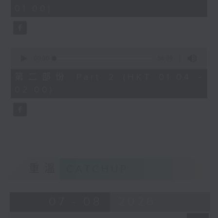
minutes,
01:00)
0
seconds
0
seconds
00:00
56:09
of
56
第二部份 Part 2 (HKT 01:04 -
minutes,
02:00)
9
seconds
重溫
CATCHUP
07 - 08
2026