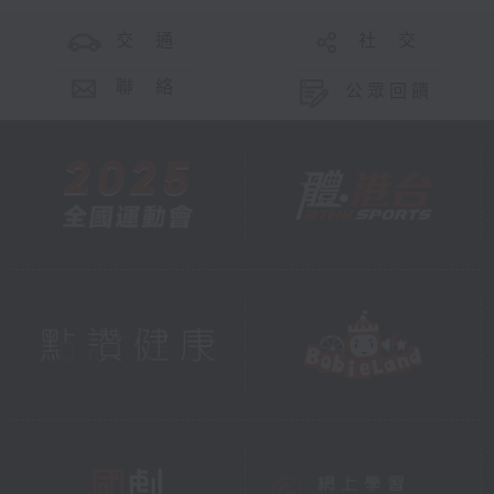
交 通
社 交
聯 絡
公眾回饋