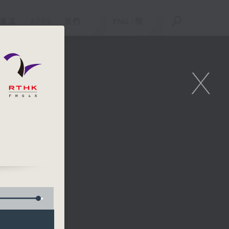
重溫
APPS
我們
ENG
/
簡
X