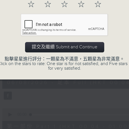
☆
☆
☆
☆
☆
一首歌一個故事，用音樂說故事，以故事說音
用音樂整理一天勞碌的心情，為你的心靈做最
06/08/2026
提交及繼續 Submit and Continue
音樂說
點擊星星進行評分：一顆星為不滿意，五顆星為非常滿意。
lick on the stars to rate: One star is for not satisfied, and Five stars 
0
for very satisfied.
seconds
00:00
of
1
06/08/2026 - 足本 Full (HKT 00:04
hour,
51
minutes,
59
seconds
Volume
90%
0
seconds
00:00
of
56
第一部份 Part 1 (HKT 00:04 - 01:00
minutes,