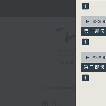
52
minutes,
0
seconds
90%
0
seconds
00:00
of
56
第一部份 P
minutes,
10
seconds
90%
0
seconds
00:00
of
電台直播
56
第二部份 P
minutes,
10
seconds
90%
簡介