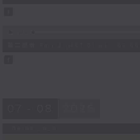
0
seconds
Volume
90%
0
seconds
00:00
of
56
第二部份 Part 2 (HKT 01:04 - 02:00
minutes,
9
seconds
Volume
90%
07 - 08
2026
06/08/2026