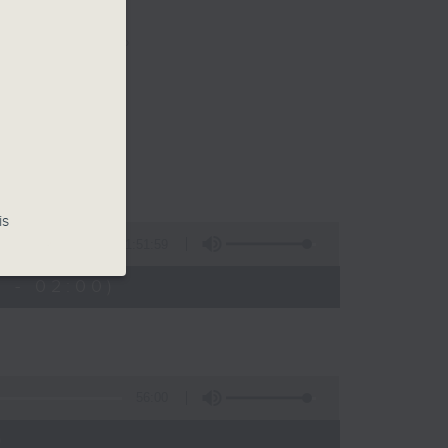
樂。
佳音樂治療師。
is
1:51:59
 - 02:00)
56:00
)