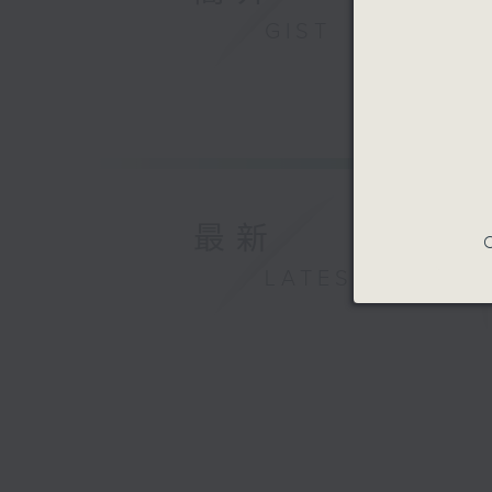
GIST
最新
C
LATEST