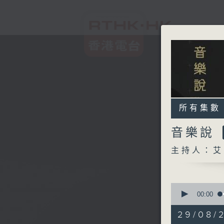
所有集數
音樂說
主持人：艾
0
seconds
00:00
of
1
29/08/
hour,