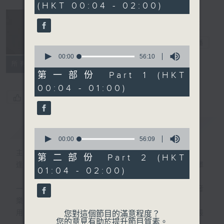
(HKT 00:04 - 02:00)
51
minutes,
59
seconds
音樂說
電台直播
0
seconds
00:00
56:10
所有集數
of
56
第一部份 Part 1 (HKT
minutes,
00:04 - 01:00)
10
seconds
您喜歡這個節目嗎?
簡介
GIST
0
seconds
00:00
56:09
of
主持人：艾力
56
第二部份 Part 2 (HKT
minutes,
逢星期一至五晚，由艾力為你精選睡前服歌單
01:04 - 02:00)
9
seconds
一首歌一個故事，用音樂說故事，以故事說音
樂。
用音樂整理一天勞碌的心情，為你的心靈做最
您對這個節目的滿意程度？
您的意見有助於提升節目質素。