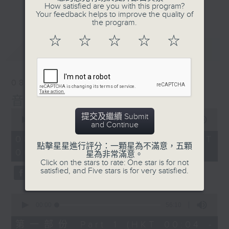
佳音樂治療師。
How satisfied are you with this program?
更多...
Your feedback helps to improve the quality of
the program.
☆
☆
☆
☆
☆
最新
LATEST
08/08/2026
音樂說
0
提交及繼續 Submit
seconds
00:00
1:52:00
and Continue
of
1
08/08/2026 - 足本 Full (HKT
hour,
點擊星星進行評分：一顆星為不滿意，五顆
00:04 - 02:00)
52
星為非常滿意。
minutes,
Click on the stars to rate: One star is for not
0
satisfied, and Five stars is for very satisfied.
seconds
0
seconds
00:00
56:10
of
56
第一部份 Part 1 (HKT 00:04 -