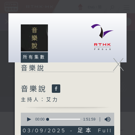
ENG
/
簡
×
全新 RTHK On The Go
取得
一手掌握 RTHK 電台、電視節目
X
所有集數
音樂說
音樂說
主持人：艾力
音樂說
0
seconds
00:00
1:51:59
of
1
03/09/2025 - 足本 Full
hour,