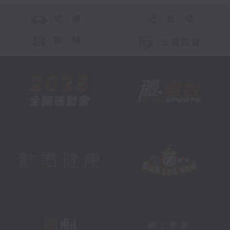
交 通
社 交
聯 絡
公眾回饋