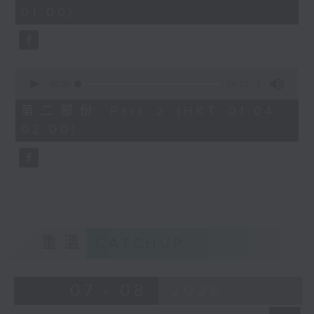
minutes,
01:00)
10
seconds
0
seconds
00:00
56:10
of
56
第二部份 Part 2 (HKT 01:04 -
minutes,
02:00)
10
seconds
重溫
CATCHUP
07 - 08
2026