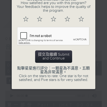
佳音樂治療師。
How satisfied are you with this program?
更多...
Your feedback helps to improve the quality of
the program.
☆
☆
☆
☆
☆
最新
LATEST
08/08/2026
音樂說
0
提交及繼續 Submit
seconds
00:00
1:52:00
and Continue
of
1
08/08/2026 - 足本 Full (HKT
hour,
點擊星星進行評分：一顆星為不滿意，五顆
00:04 - 02:00)
52
星為非常滿意。
minutes,
Click on the stars to rate: One star is for not
0
satisfied, and Five stars is for very satisfied.
seconds
0
seconds
00:00
56:10
of
56
第一部份 Part 1 (HKT 00:04 -