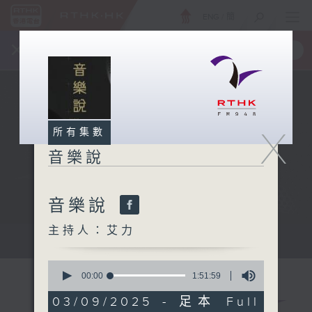
ENG
/
簡
×
全新 RTHK On The Go
取得
一手掌握 RTHK 電台、電視節目
X
所有集數
音樂說
音樂說
主持人：艾力
音樂說
0
seconds
00:00
1:51:59
of
1
03/09/2025 - 足本 Full
hour,