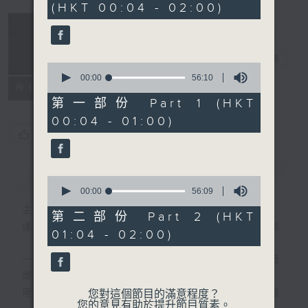
(HKT 00:04 - 02:00)
51
minutes,
59
seconds
音樂說
電台直播
0
seconds
00:00
56:10
所有集數
of
56
第一部份 Part 1 (HKT
minutes,
00:04 - 01:00)
10
seconds
您喜歡這個節目嗎?
簡介
GIST
0
seconds
00:00
56:09
of
主持人：艾力
56
第二部份 Part 2 (HKT
minutes,
逢星期一至五晚，由艾力為你精選睡前服歌單
01:04 - 02:00)
9
seconds
一首歌一個故事，用音樂說故事，以故事說音
樂。
用音樂整理一天勞碌的心情，為你的心靈做最
您對這個節目的滿意程度？
您的意見有助於提升節目質素。