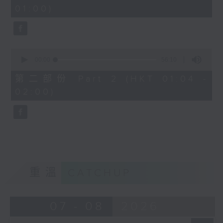
minutes,
01:00)
10
seconds
0
seconds
00:00
56:10
of
56
第二部份 Part 2 (HKT 01:04 -
minutes,
02:00)
10
seconds
重溫
CATCHUP
07 - 08
2026