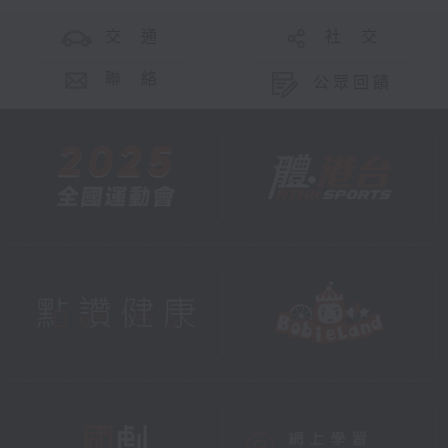
交 通
社 交
聯 絡
公眾回饋