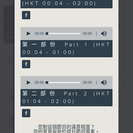
(HKT 00:04 - 02:00)
52
minutes,
0
seconds
音樂說
電台直播
0
seconds
00:00
56:00
所有集數
of
56
第一部份 Part 1 (HKT
minutes,
00:04 - 01:00)
0
seconds
您喜歡這個節目嗎?
簡介
GIST
0
seconds
00:00
56:09
of
主持人：艾力
56
第二部份 Part 2 (HKT
minutes,
逢星期一至五晚，由艾力為你精選睡前服歌單
01:04 - 02:00)
9
seconds
一首歌一個故事，用音樂說故事，以故事說音
樂。
用音樂整理一天勞碌的心情，為你的心靈做最
您對這個節目的滿意程度？
您的意見有助於提升節目質素。