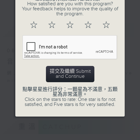
佳音樂治療師。
How satisfied are you with this program?
更多...
Your feedback helps to improve the quality of
the program.
☆
☆
☆
☆
☆
最新
LATEST
08/08/2026
音樂說
提交及繼續 Submit
網上直播完畢稍後提供節目重溫。 Archive
and Continue
will be available after live webcast
點擊星星進行評分：一顆星為不滿意，五顆
星為非常滿意。
Click on the stars to rate: One star is for not
satisfied, and Five stars is for very satisfied.
重溫
CATCHUP