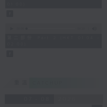
minutes,
01:00)
10
seconds
0
seconds
00:00
56:10
of
56
第二部份 Part 2 (HKT 01:04 -
minutes,
02:00)
10
seconds
重溫
CATCHUP
07 - 08
2026