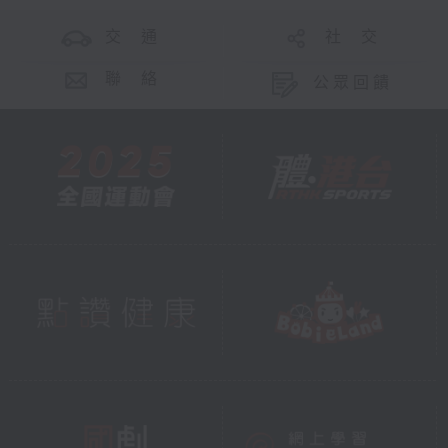
交 通
社 交
聯 絡
公眾回饋