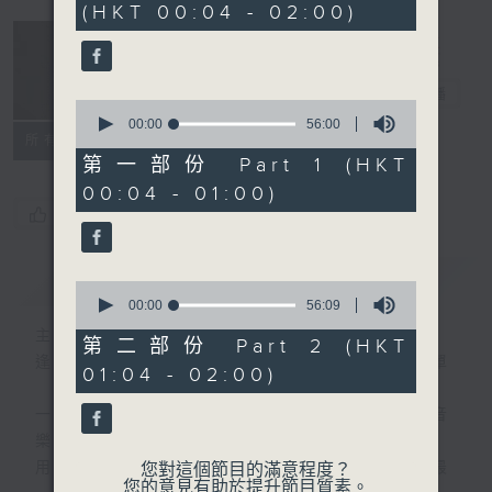
(HKT 00:04 - 02:00)
51
minutes,
59
seconds
音樂說
電台直播
0
seconds
00:00
56:00
所有集數
of
56
第一部份 Part 1 (HKT
minutes,
00:04 - 01:00)
0
seconds
您喜歡這個節目嗎?
簡介
GIST
0
seconds
00:00
56:09
of
主持人：艾力
56
第二部份 Part 2 (HKT
minutes,
逢星期一至五晚，由艾力為你精選睡前服歌單
01:04 - 02:00)
9
seconds
一首歌一個故事，用音樂說故事，以故事說音
樂。
用音樂整理一天勞碌的心情，為你的心靈做最
您對這個節目的滿意程度？
您的意見有助於提升節目質素。