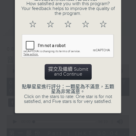
佳音樂治療師。
How satisfied are you with this program?
更多...
Your feedback helps to improve the quality of
the program.
☆
☆
☆
☆
☆
最新
LATEST
08/08/2026
音樂說
0
提交及繼續 Submit
seconds
00:00
1:52:00
and Continue
of
1
08/08/2026 - 足本 Full (HKT
hour,
點擊星星進行評分：一顆星為不滿意，五顆
00:04 - 02:00)
52
星為非常滿意。
minutes,
Click on the stars to rate: One star is for not
0
satisfied, and Five stars is for very satisfied.
seconds
0
seconds
00:00
56:10
of
56
第一部份 Part 1 (HKT 00:04 -