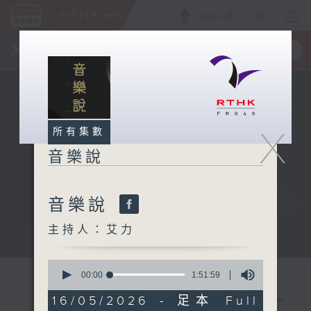
ENG
/
簡
×
全新 RTHK On The Go
取得
一手掌握 RTHK 電台、電視節目
X
所有集數
音樂說
音樂說
主持人：艾力
音樂說
0
seconds
00:00
1:51:59
of
1
16/05/2026 - 足本 Full
hour,