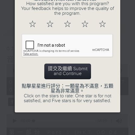
佳音樂治療師。
How satisfied are you with this program?
更多...
Your feedback helps to improve the quality of
the program.
☆
☆
☆
☆
☆
最新
LATEST
07/08/2026
音樂說
0
提交及繼續 Submit
seconds
00:00
1:51:59
and Continue
of
1
07/08/2026 - 足本 Full (HKT
hour,
點擊星星進行評分：一顆星為不滿意，五顆
00:04 - 02:00)
51
星為非常滿意。
minutes,
Click on the stars to rate: One star is for not
59
satisfied, and Five stars is for very satisfied.
seconds
0
seconds
00:00
56:10
of
56
第一部份 Part 1 (HKT 00:04 -