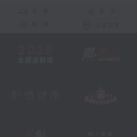
交 通
社 交
聯 絡
公眾回饋