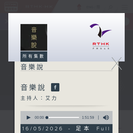
ENG
/
簡
×
全新 RTHK On The Go
取得
一手掌握 RTHK 電台、電視節目
X
所有集數
音樂說
音樂說
主持人：艾力
音樂說
0
seconds
00:00
1:51:59
of
1
16/05/2026 - 足本 Full
hour,