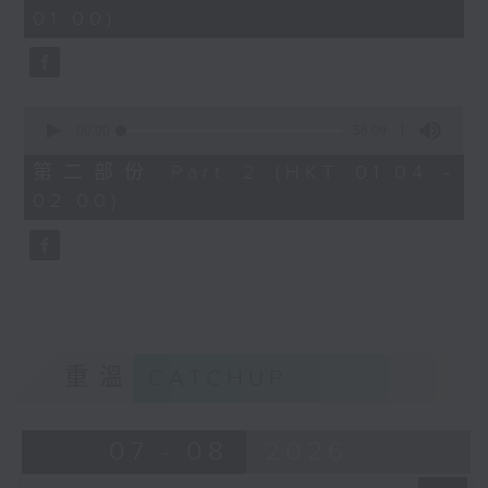
minutes,
01:00)
10
seconds
0
seconds
00:00
56:09
of
56
第二部份 Part 2 (HKT 01:04 -
minutes,
02:00)
9
seconds
重溫
CATCHUP
07 - 08
2026