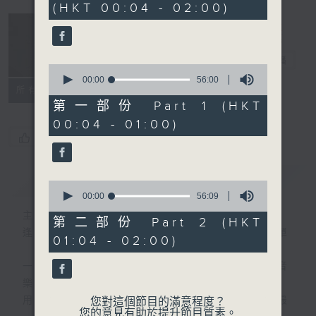
(HKT 00:04 - 02:00)
51
minutes,
59
seconds
音樂說
電台直播
0
seconds
00:00
56:00
所有集數
of
56
第一部份 Part 1 (HKT
minutes,
00:04 - 01:00)
0
seconds
您喜歡這個節目嗎?
簡介
GIST
0
seconds
00:00
56:09
of
主持人：艾力
56
第二部份 Part 2 (HKT
minutes,
逢星期一至五晚，由艾力為你精選睡前服歌單
01:04 - 02:00)
9
seconds
一首歌一個故事，用音樂說故事，以故事說音
樂。
用音樂整理一天勞碌的心情，為你的心靈做最
您對這個節目的滿意程度？
您的意見有助於提升節目質素。