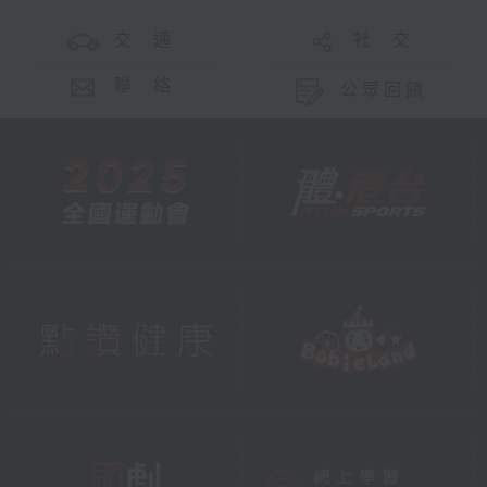
交 通
社 交
聯 絡
公眾回饋