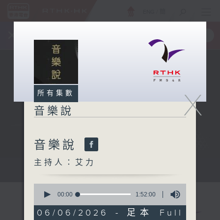
ENG
/
簡
×
全新 RTHK On The Go
取得
一手掌握 RTHK 電台、電視節目
X
所有集數
音樂說
音樂說
主持人：艾力
音樂說
0
seconds
00:00
1:52:00
of
1
06/06/2026 - 足本 Full
hour,