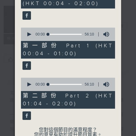
(HKT 00:04 - 02:00)
52
minutes,
0
seconds
音樂說
電台直播
0
seconds
00:00
56:10
所有集數
of
56
第一部份 Part 1 (HKT
minutes,
00:04 - 01:00)
10
seconds
您喜歡這個節目嗎?
簡介
GIST
0
seconds
00:00
56:10
of
主持人：艾力
56
第二部份 Part 2 (HKT
minutes,
逢星期一至五晚，由艾力為你精選睡前服歌單
01:04 - 02:00)
10
seconds
一首歌一個故事，用音樂說故事，以故事說音
樂。
用音樂整理一天勞碌的心情，為你的心靈做最
您對這個節目的滿意程度？
您的意見有助於提升節目質素。