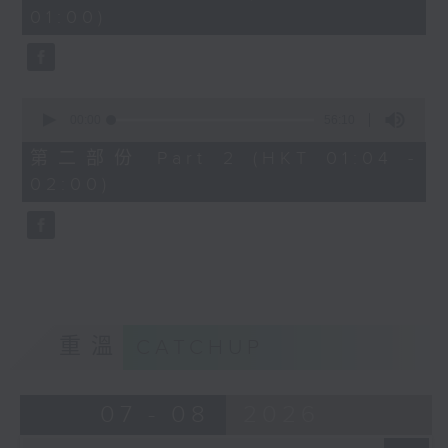
minutes,
01:00)
10
seconds
0
seconds
00:00
56:10
of
56
第二部份 Part 2 (HKT 01:04 -
minutes,
02:00)
10
seconds
重溫
CATCHUP
07 - 08
2026