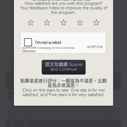
佳音樂治療師。
How satisfied are you with this program?
更多...
Your feedback helps to improve the quality of
the program.
☆
☆
☆
☆
☆
最新
LATEST
08/08/2026
音樂說
0
提交及繼續 Submit
seconds
00:00
1:52:00
and Continue
of
1
08/08/2026 - 足本 Full (HKT
hour,
點擊星星進行評分：一顆星為不滿意，五顆
00:04 - 02:00)
52
星為非常滿意。
minutes,
Click on the stars to rate: One star is for not
0
satisfied, and Five stars is for very satisfied.
seconds
0
seconds
00:00
56:10
of
56
第一部份 Part 1 (HKT 00:04 -