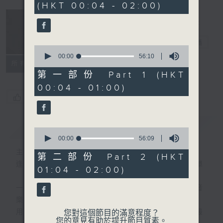
(HKT 00:04 - 02:00)
51
minutes,
59
seconds
音樂說
電台直播
0
seconds
00:00
56:10
所有集數
of
56
第一部份 Part 1 (HKT
minutes,
00:04 - 01:00)
10
seconds
您喜歡這個節目嗎?
簡介
GIST
0
seconds
00:00
56:09
of
主持人：艾力
56
第二部份 Part 2 (HKT
minutes,
逢星期一至五晚，由艾力為你精選睡前服歌單
01:04 - 02:00)
9
seconds
一首歌一個故事，用音樂說故事，以故事說音
樂。
用音樂整理一天勞碌的心情，為你的心靈做最
您對這個節目的滿意程度？
您的意見有助於提升節目質素。