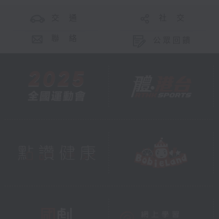
交 通
社 交
聯 絡
公眾回饋