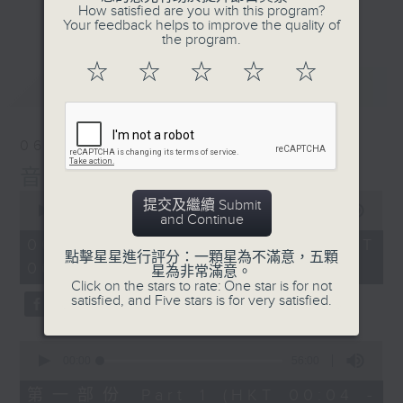
佳音樂治療師。
How satisfied are you with this program?
更多...
Your feedback helps to improve the quality of
the program.
☆
☆
☆
☆
☆
最新
LATEST
06/08/2026
音樂說
0
提交及繼續 Submit
seconds
00:00
1:51:59
and Continue
of
1
06/08/2026 - 足本 Full (HKT
hour,
點擊星星進行評分：一顆星為不滿意，五顆
00:04 - 02:00)
51
星為非常滿意。
minutes,
Click on the stars to rate: One star is for not
59
satisfied, and Five stars is for very satisfied.
seconds
0
seconds
00:00
56:00
of
56
第一部份 Part 1 (HKT 00:04 -