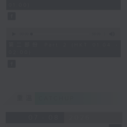
minutes,
01:00)
0
seconds
0
seconds
00:00
56:09
of
56
第二部份 Part 2 (HKT 01:04 -
minutes,
02:00)
9
seconds
重溫
CATCHUP
07 - 08
2026