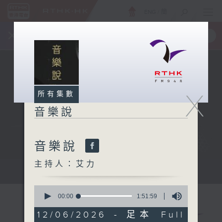
ENG
/
簡
×
全新 RTHK On The Go
取得
一手掌握 RTHK 電台、電視節目
X
所有集數
音樂說
音樂說
主持人：艾力
音樂說
0
seconds
00:00
1:51:59
of
1
12/06/2026 - 足本 Full
hour,