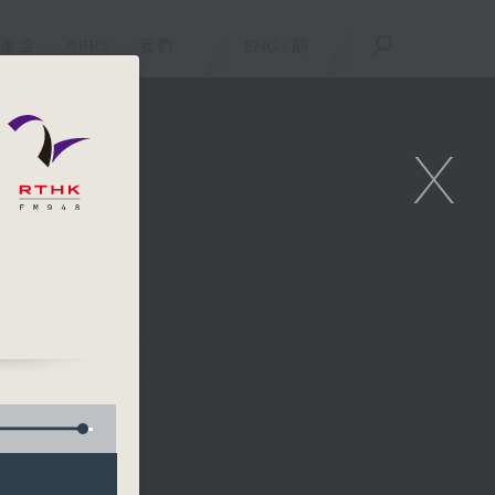
重溫
APPS
我們
ENG
/
簡
X