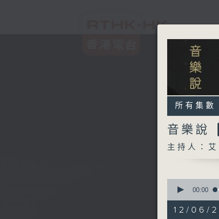
所有集數
音樂說
主持人：艾
0
seconds
00:00
of
1
12/06/
hour,