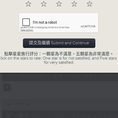
☆
☆
☆
☆
☆
一首歌一個故事，用音樂說故事，以故事說音
用音樂整理一天勞碌的心情，為你的心靈做最
06/08/2026
提交及繼續 Submit and Continue
音樂說
點擊星星進行評分：一顆星為不滿意，五顆星為非常滿意。
lick on the stars to rate: One star is for not satisfied, and Five stars 
0
for very satisfied.
seconds
00:00
of
1
06/08/2026 - 足本 Full (HKT 00:04
hour,
51
minutes,
59
seconds
Volume
90%
0
seconds
00:00
of
56
第一部份 Part 1 (HKT 00:04 - 01:00
minutes,