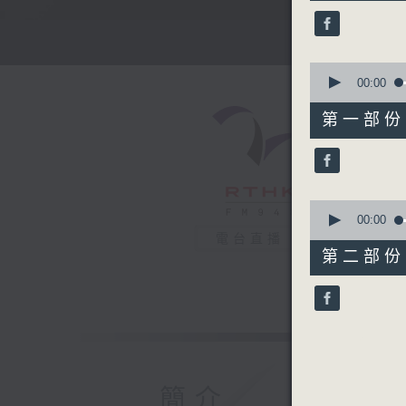
51
minutes,
59
seconds
90%
0
seconds
00:00
of
56
第一部份 P
minutes,
10
seconds
90%
0
seconds
00:00
of
電台直播
56
第二部份 P
minutes,
9
seconds
90%
簡介