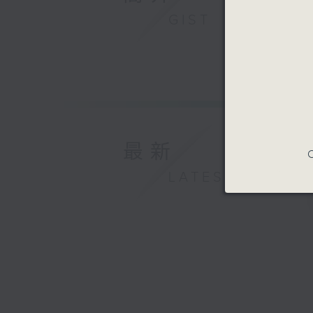
GIST
最新
C
LATEST