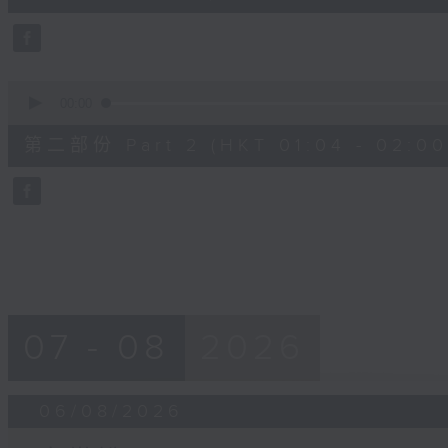
0
seconds
Volume
90%
0
seconds
00:00
of
56
第二部份 Part 2 (HKT 01:04 - 02:00
minutes,
9
seconds
Volume
90%
07 - 08
2026
06/08/2026