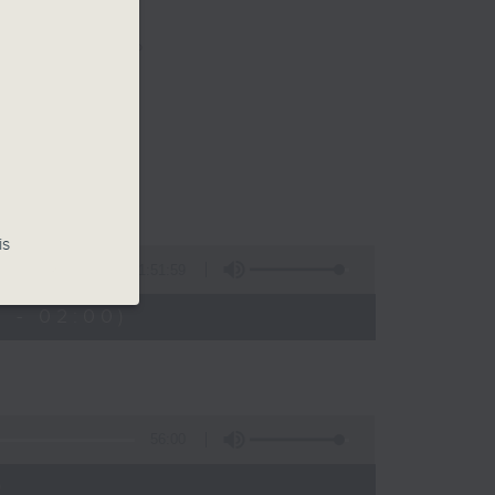
樂。
佳音樂治療師。
is
1:51:59
 - 02:00)
56:00
)