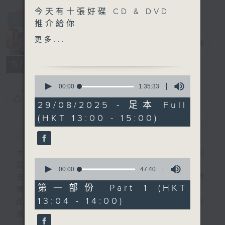
今天有十張好碟 CD & DVD
Made in
推介給你
Hong Kong
更多...
李志剛
電台直播
另外本星期【每週一星】係
【Michael Jackson】
所有集數
0
今天【好歌獻給你】Michael
seconds
00:00
1:35:33
of
Jackson - HUMAN
您喜歡這個節目嗎?
1
29/08/2025 - 足本 Full
NATURE
hour,
(HKT 13:00 - 15:00)
35
簡介
GIST
minutes,
33
seconds
主持人：李志剛、超B、崔潔彤、阿桃、莉莉
0
菇
seconds
00:00
47:40
of
緊貼世界潮流脈搏、最強歌曲放送、 嘉賓真
47
第一部份 Part 1 (HKT
情專訪、大城市小故事。
minutes,
13:04 - 14:00)
40
逢星期一至五下午一時至三時讓你更瞭解香
seconds
港，更瞭解世界。