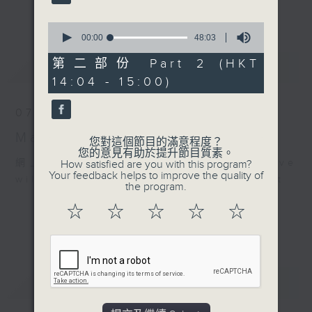
更多...
李志剛、超B、崔潔彤、阿桃、莉莉菇 陪住
0
你食晏！小心笑到噴飯啊！
seconds
00:00
48:03
of
------------------------------------------
48
第二部份 Part 2 (HKT
最新
LATEST
----------------------------------
minutes,
14:04 - 15:00)
3
seconds
07/08/2026
Made in Hong Kong 李志剛
您對這個節目的滿意程度？
您的意見有助於提升節目質素。
網上直播完畢稍後提供節目重溫。 Archive
How satisfied are you with this program?
Your feedback helps to improve the quality of
will be available after live webcast
the program.
☆
☆
☆
☆
☆
重溫
CATCHUP