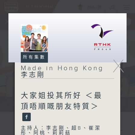
ENG
/
簡
×
全新 RTHK On The Go
取得
一手掌握 RTHK 電台、電視節目
所有集數
X
Made in Hong Kong
李志剛
大家姐投其所好 ＜最
緊貼世界潮流脈搏、最強歌曲放送、...
頂唔順嘅朋友特質＞
主持人：李志剛、超B、崔潔
彤、阿桃、莉莉菇