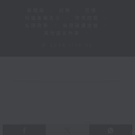
新聞稿
|
招聘
|
招標
|
知識產權告示
|
常見問題
|
私隱政策
|
無障礙播放器
|
其他語言內容
|
© 2026 rthk.hk