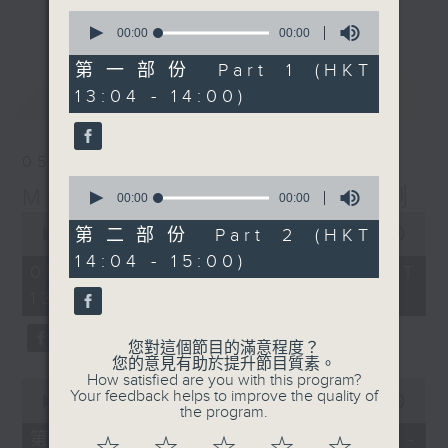
更多...
0
李志剛、超B、崔潔彤、阿桃、莉莉菇 陪住
seconds
00:00
00:00
of
你食晏！小心笑到噴飯啊！
0
第一部份 Part 1 (HKT
------------------------------------------
seconds
最新
LATEST
13:04 - 14:00)
----------------------------------
05/08/2026
0
Made in Hong Kong 李志剛
seconds
00:00
00:00
of
0
0
第二部份 Part 2 (HKT
seconds
00:00
1:39:17
seconds
of
14:04 - 15:00)
1
05/08/2026 - 足本 Full (HKT
hour,
13:00 - 15:00)
39
minutes,
17
seconds
您對這個節目的滿意程度？
您的意見有助於提升節目質素。
How satisfied are you with this program?
0
Your feedback helps to improve the quality of
seconds
00:00
48:20
the program.
of
48
第一部份 Part 1 (HKT 13:04 -