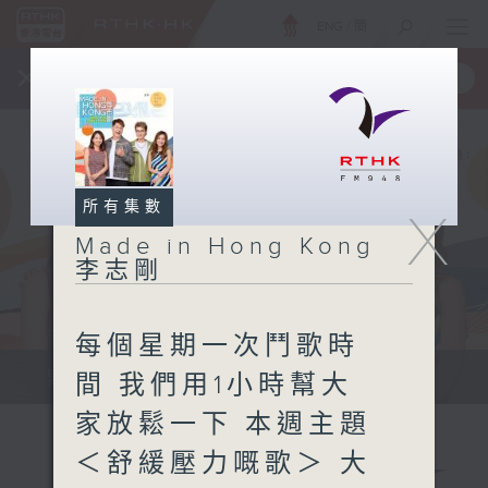
ENG
/
簡
×
全新 RTHK On The Go
取得
一手掌握 RTHK 電台、電視節目
所有集數
X
Made in Hong Kong
李志剛
每個星期一次鬥歌時
緊貼世界潮流脈搏、最強歌曲放送、...
間 我們用1小時幫大
家放鬆一下 本週主題
＜舒緩壓力嘅歌＞ 大