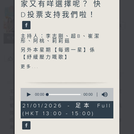
家又有咩選擇呢？ 快
Made in
D投票支持我們啦！
Hong Kong
李志剛
電台直播
主持人：李志剛、超B、崔潔
所有集數
彤、阿桃、莉莉菇
另外本星期【每週一星】係
【紓緩壓力嘅歌】
您喜歡這個節目嗎?
更多...
今天【好歌獻給你】潘迪華 -
簡介
GIST
愛你變成害你
0
主持人：李志剛、超B、崔潔彤、阿桃、莉莉
seconds
00:00
00:00
菇
of
0
21/01/2026 - 足本 Full
緊貼世界潮流脈搏、最強歌曲放送、 嘉賓真
seconds
(HKT 13:00 - 15:00)
情專訪、大城市小故事。
逢星期一至五下午一時至三時讓你更瞭解香
港，更瞭解世界。