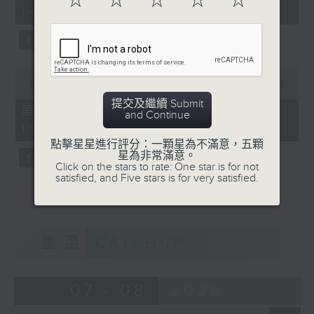
☆
☆
☆
☆
☆
minutes,
14:00)
20
seconds
0
seconds
00:00
51:07
of
提交及繼續 Submit
51
第二部份 Part 2 (HKT 14:04 -
and Continue
minutes,
15:00)
7
seconds
點擊星星進行評分：一顆星為不滿意，五顆
星為非常滿意。
Click on the stars to rate: One star is for not
satisfied, and Five stars is for very satisfied.
重溫
CATCHUP
07 - 08
2026