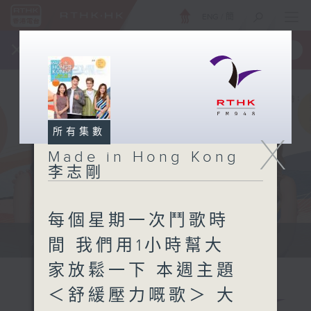
ENG
/
簡
×
全新 RTHK On The Go
取得
一手掌握 RTHK 電台、電視節目
所有集數
X
Made in Hong Kong
李志剛
每個星期一次鬥歌時
緊貼世界潮流脈搏、最強歌曲放送、...
間 我們用1小時幫大
家放鬆一下 本週主題
＜舒緩壓力嘅歌＞ 大