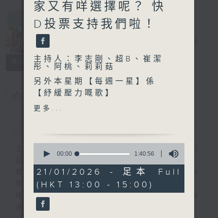
家又有咩選擇呢？ 快
Made in
D投票支持我們啦！
Hong Kong
李志剛
電台直播
主持人：李志剛、超B、崔潔
所有集數
彤、阿桃、莉莉菇
另外本星期【每週一星】係
【紓緩壓力嘅歌】
您喜歡這個節目嗎?
更多...
今天【好歌獻給你】潘迪華 -
簡介
GIST
愛你變成害你
0
主持人：李志剛、超B、崔潔彤、阿桃、莉莉
seconds
00:00
1:40:56
菇
of
1
21/01/2026 - 足本 Full
緊貼世界潮流脈搏、最強歌曲放送、 嘉賓真
hour,
(HKT 13:00 - 15:00)
情專訪、大城市小故事。
40
minutes,
逢星期一至五下午一時至三時讓你更瞭解香
56
港，更瞭解世界。
seconds