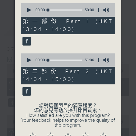
更多...
0
李志剛、超B、崔潔彤、阿桃、莉莉菇 陪住
seconds
00:00
50:00
of
你食晏！小心笑到噴飯啊！
50
第一部份 Part 1 (HKT
------------------------------------------
minutes,
最新
LATEST
13:04 - 14:00)
0
----------------------------------
seconds
07/08/2026
0
Made in Hong Kong 李志剛
seconds
00:00
51:06
of
0
51
第二部份 Part 2 (HKT
seconds
00:00
1:35:55
minutes,
of
14:04 - 15:00)
6
1
07/08/2026 - 足本 Full (HKT
seconds
hour,
13:00 - 15:00)
35
minutes,
55
seconds
您對這個節目的滿意程度？
您的意見有助於提升節目質素。
How satisfied are you with this program?
0
Your feedback helps to improve the quality of
seconds
00:00
48:10
the program.
of
48
第一部份 Part 1 (HKT 13:04 -