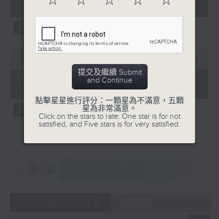
☆
☆
☆
☆
☆
minutes,
14:00)
10
seconds
0
seconds
00:00
47:55
of
提交及繼續 Submit
47
第二部份 Part 2 (HKT 14:04 -
and Continue
minutes,
15:00)
55
seconds
點擊星星進行評分：一顆星為不滿意，五顆
星為非常滿意。
Click on the stars to rate: One star is for not
satisfied, and Five stars is for very satisfied.
重溫
CATCHUP
07 - 08
2026