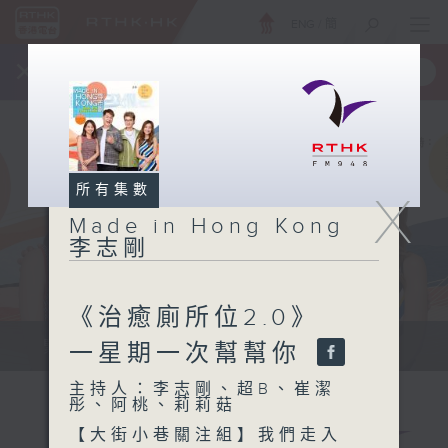
ENG
/
簡
×
全新 RTHK On The Go
取得
一手掌握 RTHK 電台、電視節目
所有集數
X
Made in Hong Kong
李志剛
《治癒廁所位2.0》
緊貼世界潮流脈搏、最強歌曲放送、...
一星期一次幫幫你
主持人：李志剛、超B、崔潔
彤、阿桃、莉莉菇
【大街小巷關注組】我們走入