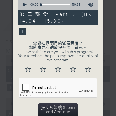
0
更多...
seconds
00:00
50:24
李志剛、超B、崔潔彤、阿桃、莉莉菇 陪住
of
你食晏！小心笑到噴飯啊！
50
第二部份 Part 2 (HKT
minutes,
------------------------------------------
14:04 - 15:00)
24
最新
LATEST
----------------------------------
seconds
05/08/2026
您對這個節目的滿意程度？
您的意見有助於提升節目質素。
Made in Hong Kong 李志剛
How satisfied are you with this program?
Your feedback helps to improve the quality of
0
the program.
seconds
00:00
1:39:17
of
☆
☆
☆
☆
☆
1
05/08/2026 - 足本 Full (HKT
hour,
13:00 - 15:00)
39
minutes,
17
seconds
0
seconds
00:00
48:20
提交及繼續 Submit
of
and Continue
48
第一部份 Part 1 (HKT 13:04 -