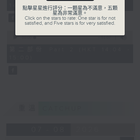
minutes,
14:00)
20
點擊星星進行評分：一顆星為不滿意，五顆
seconds
星為非常滿意。
Click on the stars to rate: One star is for not
satisfied, and Five stars is for very satisfied.
0
seconds
00:00
51:07
of
51
第二部份 Part 2 (HKT 14:04 -
minutes,
15:00)
7
seconds
重溫
CATCHUP
07 - 08
2026