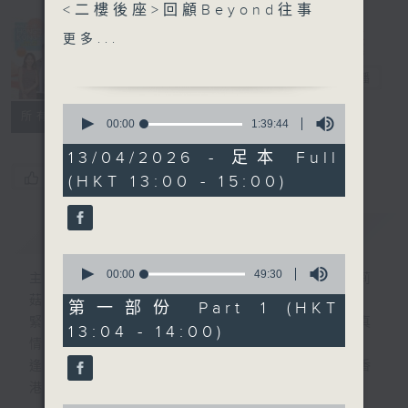
<二樓後座>回顧Beyond往事
Made in
更多...
另外本星期【每週一星】係
Hong Kong
【光影世界戲如人生】
李志剛
電台直播
0
所有集數
今天【好歌獻給你】衛蘭 -
seconds
00:00
1:39:44
of
愛才
1
13/04/2026 - 足本 Full
hour,
您喜歡這個節目嗎?
(HKT 13:00 - 15:00)
39
minutes,
44
seconds
簡介
GIST
0
seconds
00:00
49:30
主持人：李志剛、超B、崔潔彤、阿桃、莉莉
of
菇
49
第一部份 Part 1 (HKT
minutes,
緊貼世界潮流脈搏、最強歌曲放送、 嘉賓真
13:04 - 14:00)
30
情專訪、大城市小故事。
seconds
逢星期一至五下午一時至三時讓你更瞭解香
港，更瞭解世界。