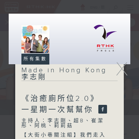
ENG
/
簡
×
全新 RTHK On The Go
取得
一手掌握 RTHK 電台、電視節目
所有集數
X
Made in Hong Kong
李志剛
《治癒廁所位2.0》
緊貼世界潮流脈搏、最強歌曲放送、...
一星期一次幫幫你
主持人：李志剛、超B、崔潔
彤、阿桃、莉莉菇
【大街小巷關注組】我們走入