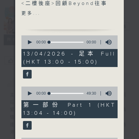
<二樓後座>回顧Beyond往事
Made in
更多...
另外本星期【每週一星】係
Hong Kong
【光影世界戲如人生】
李志剛
電台直播
0
所有集數
今天【好歌獻給你】衛蘭 -
seconds
00:00
00:00
of
愛才
0
13/04/2026 - 足本 Full
seconds
您喜歡這個節目嗎?
(HKT 13:00 - 15:00)
簡介
GIST
0
seconds
00:00
49:30
主持人：李志剛、超B、崔潔彤、阿桃、莉莉
of
菇
49
第一部份 Part 1 (HKT
minutes,
緊貼世界潮流脈搏、最強歌曲放送、 嘉賓真
13:04 - 14:00)
30
情專訪、大城市小故事。
seconds
逢星期一至五下午一時至三時讓你更瞭解香
港，更瞭解世界。