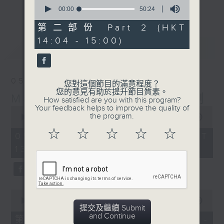
0
更多...
seconds
00:00
50:24
李志剛、超B、崔潔彤、阿桃、莉莉菇 陪住
of
你食晏！小心笑到噴飯啊！
50
第二部份 Part 2 (HKT
minutes,
------------------------------------------
14:04 - 15:00)
24
最新
LATEST
----------------------------------
seconds
05/08/2026
您對這個節目的滿意程度？
您的意見有助於提升節目質素。
Made in Hong Kong 李志剛
How satisfied are you with this program?
Your feedback helps to improve the quality of
0
the program.
seconds
00:00
1:39:17
of
☆
☆
☆
☆
☆
1
05/08/2026 - 足本 Full (HKT
hour,
13:00 - 15:00)
39
minutes,
17
seconds
0
seconds
00:00
48:20
提交及繼續 Submit
of
and Continue
48
第一部份 Part 1 (HKT 13:04 -