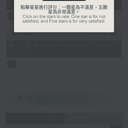
minutes,
14:00)
20
點擊星星進行評分：一顆星為不滿意，五顆
seconds
星為非常滿意。
Click on the stars to rate: One star is for not
satisfied, and Five stars is for very satisfied.
0
seconds
00:00
51:07
of
51
第二部份 Part 2 (HKT 14:04 -
minutes,
15:00)
7
seconds
重溫
CATCHUP
07 - 08
2026