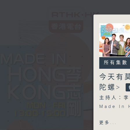
所有集數
今天有
陀螺>
主持人：李
Made I
另外本星期
更多...