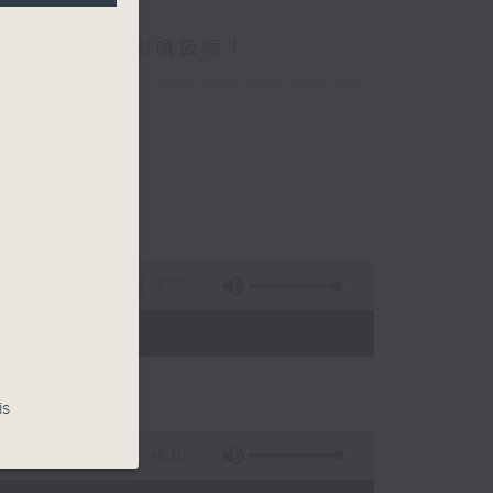
你食晏！小心笑到噴飯啊！
----------------------------------
1:35:55
- 15:00)
is
48:10