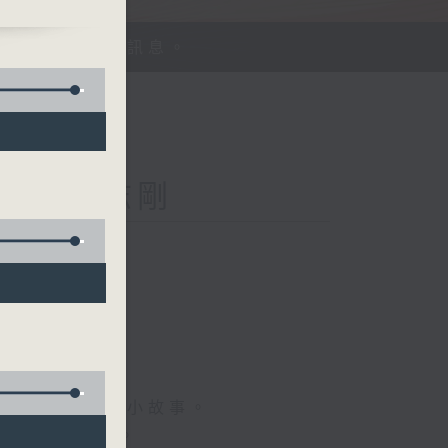
、探討平等機會訊息。
Kong 李志剛
菇
情專訪、大城市小故事。
，更瞭解世界。