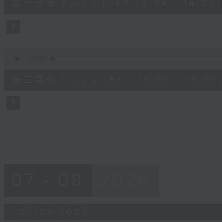
第一部份 Part 1 (HKT 13:04 - 14:00)
minutes,
10
seconds
Volume
90%
0
seconds
00:00
of
47
第二部份 Part 2 (HKT 14:04 - 15:00
minutes,
55
seconds
Volume
90%
07 - 08
2026
07/08/2026