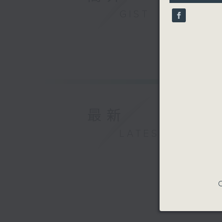
1
second
V
GIST
90%
最新
LATEST
C