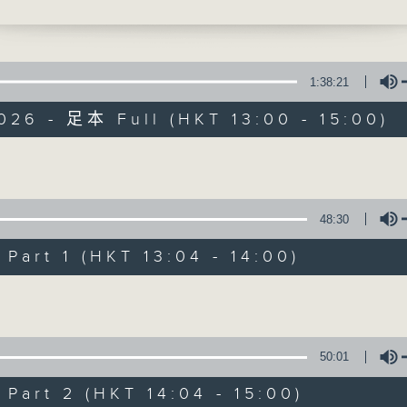
獻給你】陳曉東 - 心理遊戲
最強歌曲放送、 嘉賓真情專訪、大城市小故事
1:38:21
026 - 足本 Full (HKT 13:00 - 15:00)
Made in Hong 
Volume
48:30
所有集數
art 1 (HKT 13:04 - 14:00)
您喜歡這個節目嗎?
Volume
主持人：李志剛、超B、崔潔彤、阿桃、莉莉
50:01
緊貼世界潮流脈搏、最強歌曲放送、 嘉賓真
art 2 (HKT 14:04 - 15:00)
逢星期一至五下午一時至三時讓你更瞭解香港