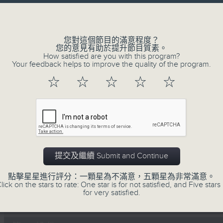
olume
李志剛、超B、崔潔彤、阿桃、莉莉菇 陪住
------------------------------------------
您對這個節目的滿意程度？
您的意見有助於提升節目質素。
How satisfied are you with this program?
Your feedback helps to improve the quality of the program.
☆
☆
☆
☆
☆
07/08/2026
Made in Hong Kong 李志剛
0
seconds
00:00
of
1
07/08/2026 - 足本 Full (HKT 13:00 
hour,
提交及繼續 Submit and Continue
35
minutes,
點擊星星進行評分：一顆星為不滿意，五顆星為非常滿意。
55
lick on the stars to rate: One star is for not satisfied, and Five stars 
seconds
Volume
for very satisfied.
90%
0
seconds
00:00
of
48