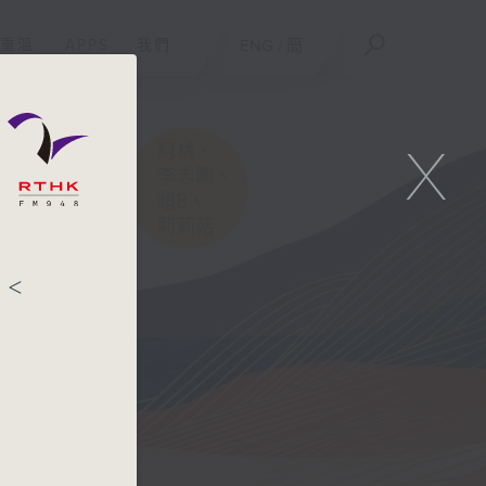
重溫
APPS
我們
ENG
/
簡
X
<