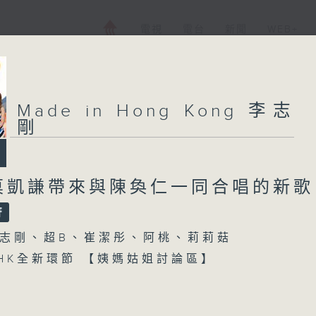
電視
電台
新聞
WEB+
Made in Hong Kong 李志
剛
莫凱謙帶來與陳奐仁一同合唱的新歌 
志剛、超B、崔潔彤、阿桃、莉莉菇
n HK全新環節 【姨媽姑姐討論區】
【每週一星】係【Beyond 黃家駒】