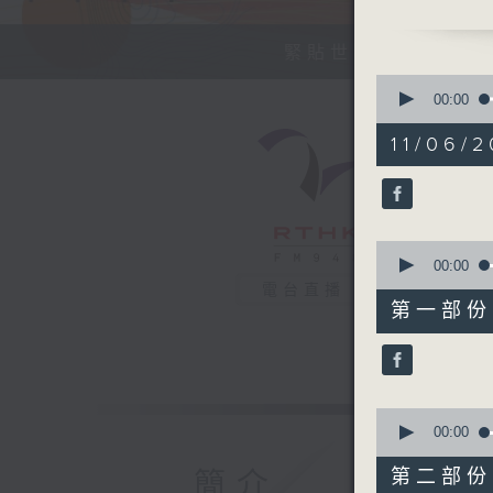
今天【好歌
緊貼世界潮流脈搏、
0
seconds
00:00
of
1
11/06/2
hour,
38
minutes,
21
seconds
90%
0
seconds
00:00
of
電台直播
48
第一部份 P
minutes,
30
seconds
90%
0
seconds
00:00
of
50
第二部份 P
簡介
minutes,