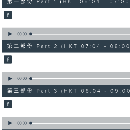
第一部份 Part 1 (HKT 06:04 - 07:00
minutes,
0
seconds
Volume
90%
0
seconds
00:00
of
56
第二部份 Part 2 (HKT 07:04 - 08:00
minutes,
9
seconds
Volume
90%
0
seconds
00:00
of
56
第三部份 Part 3 (HKT 08:04 - 09:00
minutes,
10
seconds
Volume
90%
0
seconds
00:00
of