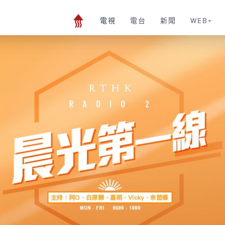
電視
電台
新聞
WEB+