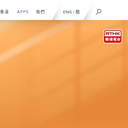
重溫
APPS
我們
ENG
/
簡