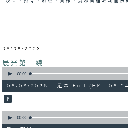
娛樂、教育、財經、資訊，為您營造輕鬆愉快
06/08/2026
晨光第一線
0
seconds
00:00
of
3
06/08/2026 - 足本 Full (HKT 06:04
hours,
43
minutes,
59
seconds
Volume
90%
0
seconds
00:00
of
56