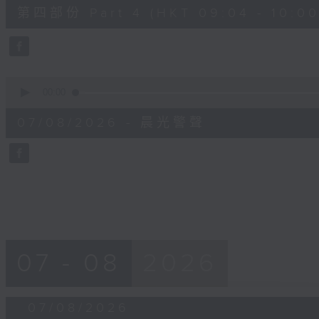
52
第四部份 Part 4 (HKT 09:04 - 10:00
minutes,
42
seconds
Volume
90%
0
seconds
00:00
of
12
07/08/2026 - 晨光警聲
minutes,
14
seconds
Volume
90%
07 - 08
2026
07/08/2026