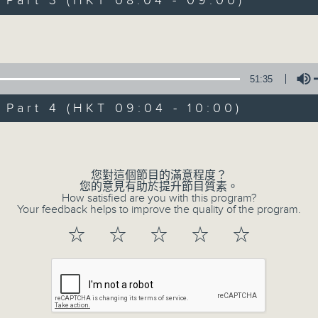
art 3 (HKT 08:04 - 09:00)
娛樂、教育、財經、資訊，為您營造輕鬆愉快
Volume
51:35
art 4 (HKT 09:04 - 10:00)
07/08/2026
Volume
晨光第一線
0
您對這個節目的滿意程度？
seconds
00:00
您的意見有助於提升節目質素。
of
How satisfied are you with this program?
3
Your feedback helps to improve the quality of the program.
07/08/2026 - 足本 Full (HKT 06:00
hours,
26
☆
☆
☆
☆
☆
minutes,
32
seconds
Volume
90%
0
seconds
00:00
of
51