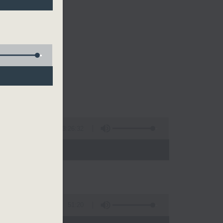
的清晨～
3:26:32
 - 10:00)
51:20