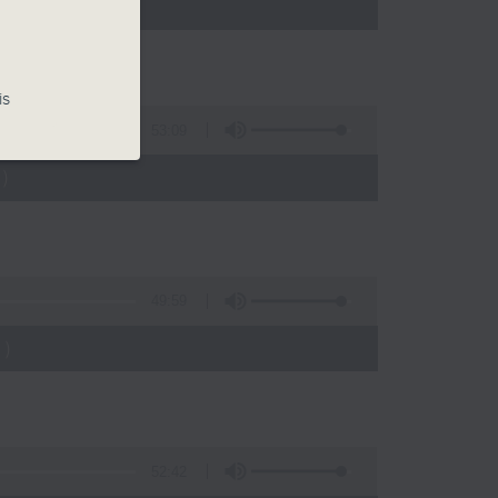
)
is
53:09
)
49:59
)
52:42