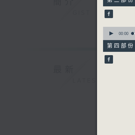
簡介
第三部份 P
minutes,
0
GIST
seconds
90%
0
seconds
00:00
of
51
第四部份 P
minutes,
35
seconds
90%
最新
LATEST