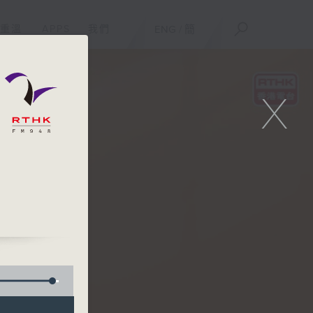
重溫
APPS
我們
ENG
/
簡
X