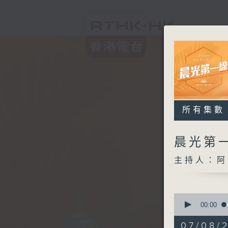
所有集數
晨光第
主持人：阿
0
seconds
00:00
of
3
07/08/