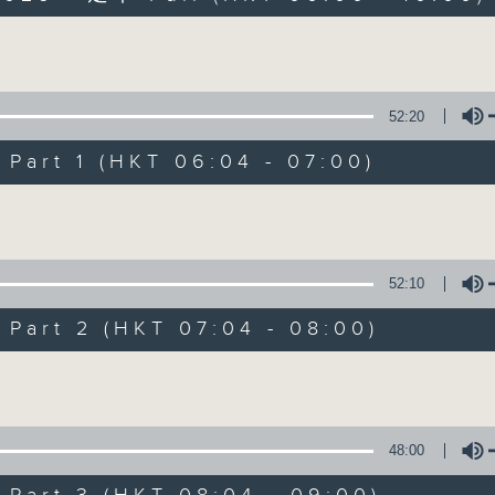
Volume
52:20
art 1 (HKT 06:04 - 07:00)
Volume
晨光第一線
FACEBOOK
聯絡
所有集數
52:10
art 2 (HKT 07:04 - 08:00)
您喜歡這個節目嗎?
Volume
主持人：阿O、白原顥、嘉明、Vicky、旋仔
48:00
「晨光第一線」是香港電台其中一個最長壽