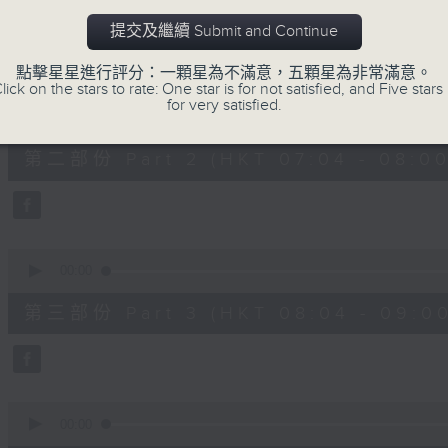
第一部份 Part 1 (HKT 06:04 - 07:00
minutes,
20
提交及繼續 Submit and Continue
seconds
Volume
90%
點擊星星進行評分：一顆星為不滿意，五顆星為非常滿意。
lick on the stars to rate: One star is for not satisfied, and Five stars 
0
for very satisfied.
seconds
00:00
of
53
第二部份 Part 2 (HKT 07:04 - 08:00
minutes,
9
seconds
Volume
90%
0
seconds
00:00
of
49
第三部份 Part 3 (HKT 08:04 - 09:00
minutes,
59
seconds
Volume
90%
0
seconds
00:00
of