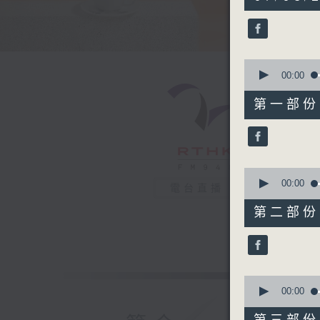
hours,
23
minutes,
35
seconds
90%
0
seconds
00:00
of
52
第一部份 P
minutes,
20
seconds
90%
0
seconds
00:00
電台直播
of
52
第二部份 P
minutes,
10
seconds
90%
0
seconds
00:00
of
48