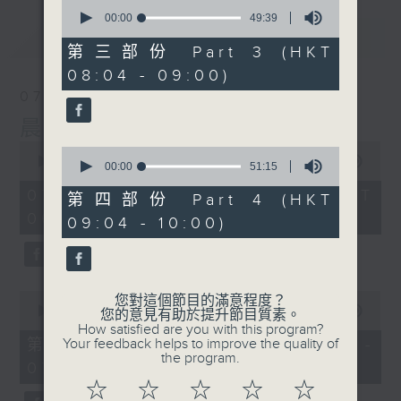
0
seconds
00:00
49:39
of
最新
LATEST
49
第三部份 Part 3 (HKT
minutes,
08:04 - 09:00)
39
seconds
07/08/2026
晨光第一線
0
0
seconds
00:00
3:26:32
seconds
00:00
51:15
of
of
3
07/08/2026 - 足本 Full (HKT
51
第四部份 Part 4 (HKT
hours,
minutes,
06:00 - 10:00)
26
09:04 - 10:00)
15
minutes,
seconds
32
seconds
0
您對這個節目的滿意程度？
seconds
00:00
51:20
您的意見有助於提升節目質素。
of
How satisfied are you with this program?
51
第一部份 Part 1 (HKT 06:04 -
Your feedback helps to improve the quality of
minutes,
the program.
07:00)
20
seconds
☆
☆
☆
☆
☆