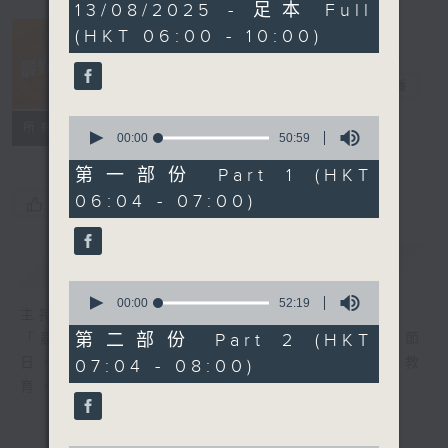
3
13/08/2025 - 足本 Full
hours,
(HKT 06:00 - 10:00)
23
minutes,
36
晨光第一線
seconds
電台直播
0
FACEBOOK
聯絡
所有集數
seconds
00:00
50:59
of
50
第一部份 Part 1 (HKT
minutes,
06:04 - 07:00)
59
您喜歡這個節目嗎?
seconds
簡介
GIST
0
seconds
00:00
52:19
主持人：阿O、白原顥、嘉明、Vicky、旋仔
of
52
第二部份 Part 2 (HKT
「晨光第一線」是香港電台其中一個最長壽節
minutes,
日，節日內容包括羅萬有，綜合新聞、娛樂、教
07:04 - 08:00)
19
seconds
育、財經、資訊，為您營造輕鬆愉快的清晨～