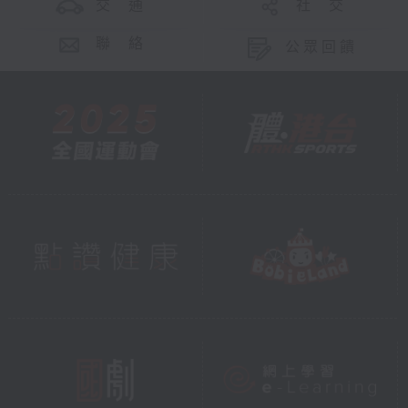
交 通
社 交
聯 絡
公眾回饋