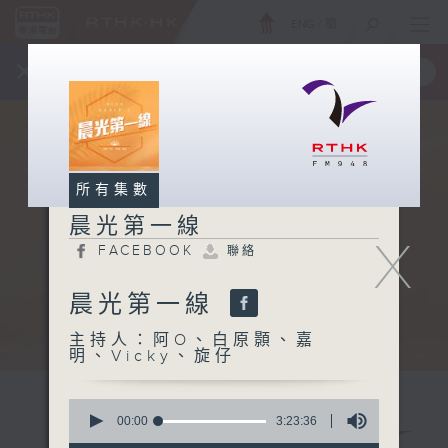
ENG
/
簡
×
全新 RTHK On The Go
取得
一手掌握 RTHK 電台、電視節目
所有集數
晨光第一線
X
FACEBOOK
聯絡
晨光第一線
主持人：阿O、白原顥、嘉
明、Vicky、旋仔
0
seconds
00:00
3:23:36
of