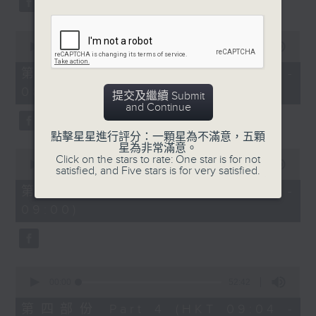
0
seconds
00:00
53:09
of
53
第二部份 Part 2 (HKT 07:04 -
minutes,
08:00)
9
提交及繼續 Submit
seconds
and Continue
點擊星星進行評分：一顆星為不滿意，五顆
星為非常滿意。
0
Click on the stars to rate: One star is for not
seconds
00:00
49:59
satisfied, and Five stars is for very satisfied.
of
49
第三部份 Part 3 (HKT 08:04 -
minutes,
09:00)
59
seconds
0
seconds
00:00
52:42
of
52
第四部份 Part 4 (HKT 09:04 -