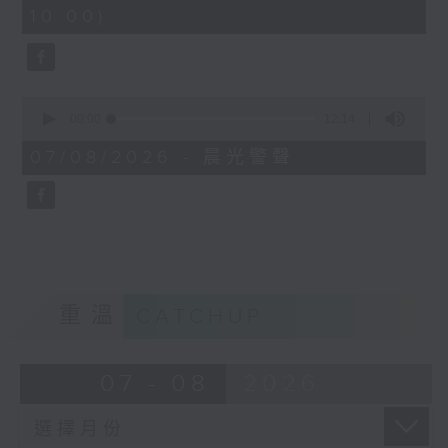
minutes,
10:00)
42
seconds
0
seconds
00:00
12:14
of
12
07/08/2026 - 晨光警聲
minutes,
14
seconds
重溫
CATCHUP
07 - 08
2026