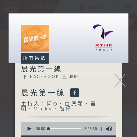
ENG
/
簡
×
全新 RTHK On The Go
取得
一手掌握 RTHK 電台、電視節目
所有集數
晨光第一線
X
FACEBOOK
聯絡
晨光第一線
主持人：阿O、白原顥、嘉
明、Vicky、旋仔
0
seconds
00:00
3:23:36
of