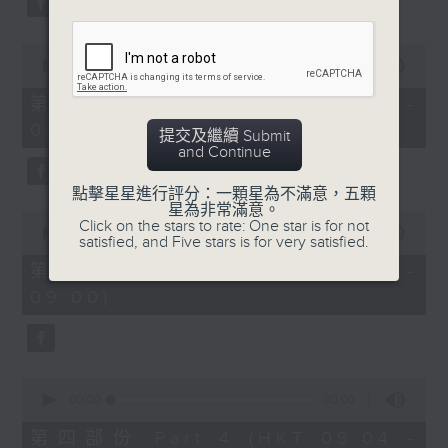
0
seconds
00:00
00:00
of
0
第二部份 Part 2 (HKT 07:04 -
seconds
08:00)
提交及繼續 Submit
and Continue
點擊星星進行評分：一顆星為不滿意，五顆
星為非常滿意。
0
Click on the stars to rate: One star is for not
seconds
00:00
00:00
satisfied, and Five stars is for very satisfied.
of
0
第三部份 Part 3 (HKT 08:04 -
seconds
09:00)
0
seconds
00:00
00:00
of
0
第四部份 Part 4 (HKT 09:04 -