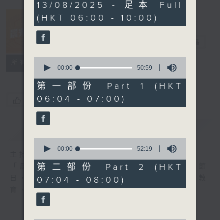
3
13/08/2025 - 足本 Full
hours,
(HKT 06:00 - 10:00)
23
minutes,
36
晨光第一線
seconds
電台直播
0
FACEBOOK
聯絡
所有集數
seconds
00:00
50:59
of
50
第一部份 Part 1 (HKT
minutes,
06:04 - 07:00)
59
您喜歡這個節目嗎?
seconds
簡介
GIST
0
seconds
00:00
52:19
主持人：阿O、白原顥、嘉明、Vicky、旋仔
of
52
第二部份 Part 2 (HKT
「晨光第一線」是香港電台其中一個最長壽節
minutes,
日，節日內容包括羅萬有，綜合新聞、娛樂、教
07:04 - 08:00)
19
seconds
育、財經、資訊，為您營造輕鬆愉快的清晨～