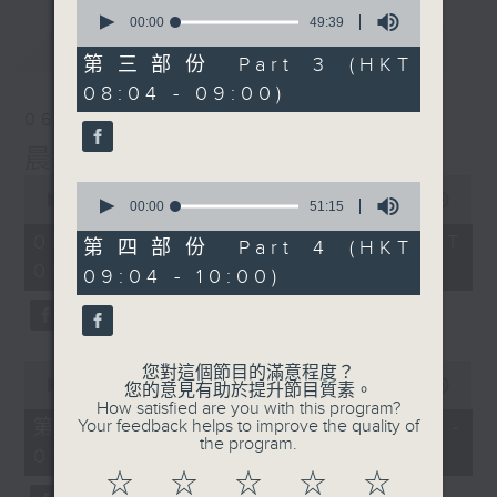
0
seconds
00:00
49:39
of
最新
LATEST
49
第三部份 Part 3 (HKT
minutes,
08:04 - 09:00)
39
seconds
06/08/2026
晨光第一線
0
0
seconds
00:00
3:25:20
seconds
00:00
51:15
of
of
3
06/08/2026 - 足本 Full (HKT
51
第四部份 Part 4 (HKT
hours,
minutes,
06:00 - 10:00)
25
09:04 - 10:00)
15
minutes,
seconds
20
seconds
0
您對這個節目的滿意程度？
seconds
00:00
51:00
您的意見有助於提升節目質素。
of
How satisfied are you with this program?
51
第一部份 Part 1 (HKT 06:04 -
Your feedback helps to improve the quality of
minutes,
the program.
07:00)
0
seconds
☆
☆
☆
☆
☆