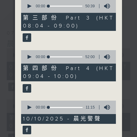
0
seconds
00:00
50:39
of
最新
LATEST
50
第三部份 Part 3 (HKT
minutes,
08:04 - 09:00)
39
seconds
07/08/2026
晨光第一線
0
0
seconds
00:00
3:44:00
seconds
00:00
52:00
of
of
3
07/08/2026 - 足本 Full (HKT
52
第四部份 Part 4 (HKT
hours,
minutes,
06:04 - 10:00)
44
09:04 - 10:00)
0
minutes,
seconds
0
seconds
0
0
seconds
00:00
56:10
seconds
00:00
11:15
of
of
56
第一部份 Part 1 (HKT 06:04 -
11
10/10/2025 - 晨光警聲
minutes,
minutes,
07:00)
10
15
seconds
seconds