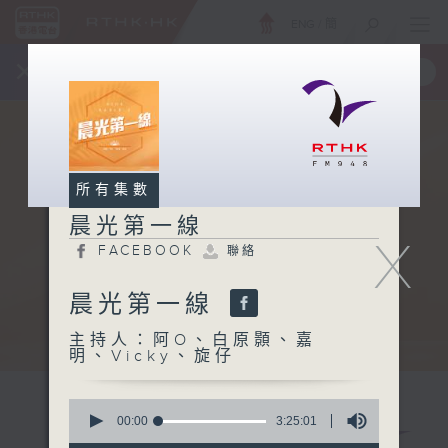
ENG
/
簡
×
全新 RTHK On The Go
取得
一手掌握 RTHK 電台、電視節目
所有集數
晨光第一線
X
FACEBOOK
聯絡
晨光第一線
主持人：阿O、白原顥、嘉
明、Vicky、旋仔
0
seconds
00:00
3:25:01
of