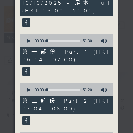
3
10/10/2025 - 足本 Full
hours,
(HKT 06:00 - 10:00)
25
minutes,
1
晨光第一線
second
電台直播
0
FACEBOOK
聯絡
所有集數
seconds
00:00
51:30
of
51
第一部份 Part 1 (HKT
minutes,
06:04 - 07:00)
30
您喜歡這個節目嗎?
seconds
簡介
GIST
0
seconds
00:00
51:20
主持人：阿O、白原顥、嘉明、Vicky、旋仔
of
51
第二部份 Part 2 (HKT
「晨光第一線」是香港電台其中一個最長壽節
minutes,
日，節日內容包括羅萬有，綜合新聞、娛樂、教
07:04 - 08:00)
20
seconds
育、財經、資訊，為您營造輕鬆愉快的清晨～