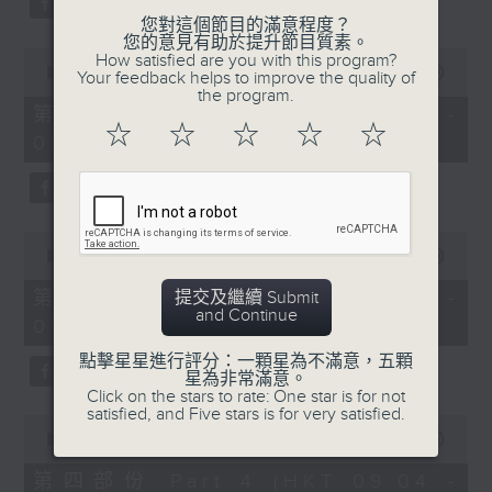
您對這個節目的滿意程度？
您的意見有助於提升節目質素。
0
How satisfied are you with this program?
seconds
00:00
56:20
Your feedback helps to improve the quality of
of
the program.
56
第二部份 Part 2 (HKT 07:04 -
minutes,
☆
☆
☆
☆
☆
08:00)
20
seconds
0
seconds
00:00
56:19
of
56
第三部份 Part 3 (HKT 08:04 -
提交及繼續 Submit
minutes,
and Continue
09:00)
19
seconds
點擊星星進行評分：一顆星為不滿意，五顆
星為非常滿意。
Click on the stars to rate: One star is for not
satisfied, and Five stars is for very satisfied.
0
seconds
00:00
56:09
of
56
第四部份 Part 4 (HKT 09:04 -