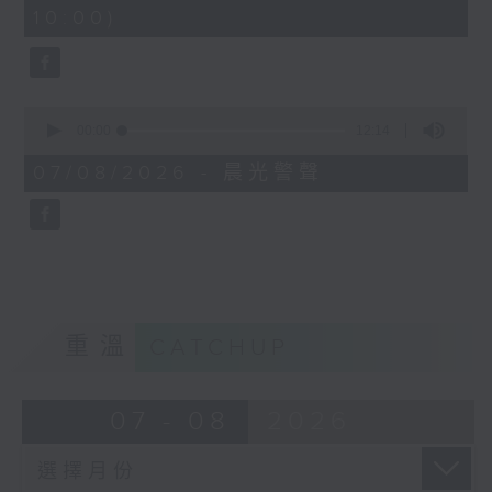
minutes,
10:00)
9
seconds
0
seconds
00:00
12:14
of
12
07/08/2026 - 晨光警聲
minutes,
14
seconds
重溫
CATCHUP
07 - 08
2026