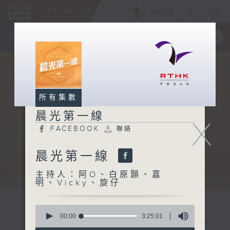
ENG
/
簡
×
全新 RTHK On The Go
取得
一手掌握 RTHK 電台、電視節目
所有集數
晨光第一線
X
FACEBOOK
聯絡
晨光第一線
主持人：阿O、白原顥、嘉
明、Vicky、旋仔
0
seconds
00:00
3:25:01
of