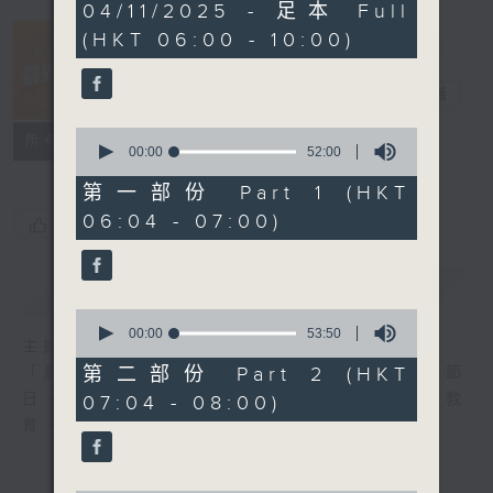
3
04/11/2025 - 足本 Full
hours,
(HKT 06:00 - 10:00)
26
minutes,
32
晨光第一線
seconds
電台直播
0
FACEBOOK
聯絡
所有集數
seconds
00:00
52:00
of
52
第一部份 Part 1 (HKT
minutes,
06:04 - 07:00)
0
您喜歡這個節目嗎?
seconds
簡介
GIST
0
seconds
00:00
53:50
主持人：阿O、白原顥、嘉明、Vicky、旋仔
of
53
第二部份 Part 2 (HKT
「晨光第一線」是香港電台其中一個最長壽節
minutes,
日，節日內容包括羅萬有，綜合新聞、娛樂、教
07:04 - 08:00)
50
seconds
育、財經、資訊，為您營造輕鬆愉快的清晨～