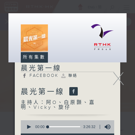
ENG
/
簡
×
全新 RTHK On The Go
取得
一手掌握 RTHK 電台、電視節目
所有集數
晨光第一線
X
FACEBOOK
聯絡
晨光第一線
主持人：阿O、白原顥、嘉
明、Vicky、旋仔
0
seconds
00:00
3:26:32
of