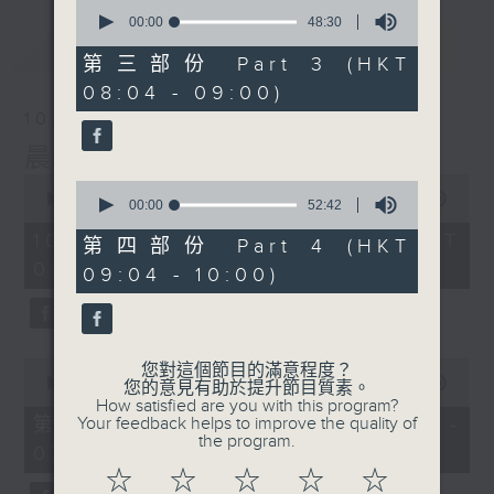
0
seconds
00:00
48:30
of
最新
LATEST
48
第三部份 Part 3 (HKT
minutes,
08:04 - 09:00)
30
seconds
10/08/2026
晨光第一線
0
0
seconds
00:00
3:43:59
seconds
00:00
52:42
of
of
3
10/08/2026 - 足本 Full (HKT
52
第四部份 Part 4 (HKT
hours,
minutes,
06:04 - 10:00)
43
09:04 - 10:00)
42
minutes,
seconds
59
seconds
0
您對這個節目的滿意程度？
seconds
00:00
56:10
您的意見有助於提升節目質素。
of
How satisfied are you with this program?
56
第一部份 Part 1 (HKT 06:04 -
Your feedback helps to improve the quality of
minutes,
the program.
07:00)
10
seconds
☆
☆
☆
☆
☆