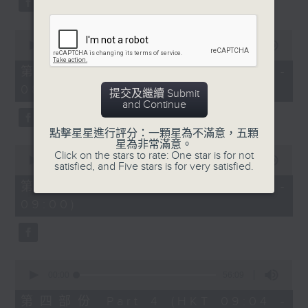
0
seconds
00:00
56:20
of
56
第二部份 Part 2 (HKT 07:04 -
minutes,
08:00)
20
提交及繼續 Submit
seconds
and Continue
點擊星星進行評分：一顆星為不滿意，五顆
星為非常滿意。
0
Click on the stars to rate: One star is for not
seconds
00:00
56:10
satisfied, and Five stars is for very satisfied.
of
56
第三部份 Part 3 (HKT 08:04 -
minutes,
09:00)
10
seconds
0
seconds
00:00
56:09
of
56
第四部份 Part 4 (HKT 09:04 -