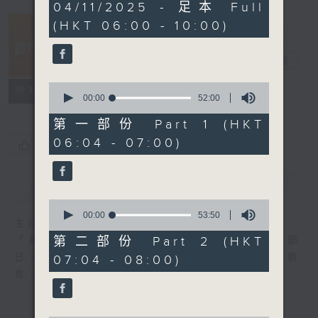
3
04/11/2025 - 足本 Full
hours,
(HKT 06:00 - 10:00)
26
minutes,
32
晨光第一線
seconds
電台直播
0
FACEBOOK
聯絡
所有集數
seconds
00:00
52:00
of
52
第一部份 Part 1 (HKT
minutes,
06:04 - 07:00)
0
您喜歡這個節目嗎?
seconds
簡介
GIST
0
seconds
00:00
53:50
主持人：阿O、白原顥、嘉明、Vicky、旋仔
of
53
第二部份 Part 2 (HKT
「晨光第一線」是香港電台其中一個最長壽節
minutes,
日，節日內容包括羅萬有，綜合新聞、娛樂、教
07:04 - 08:00)
50
seconds
育、財經、資訊，為您營造輕鬆愉快的清晨～