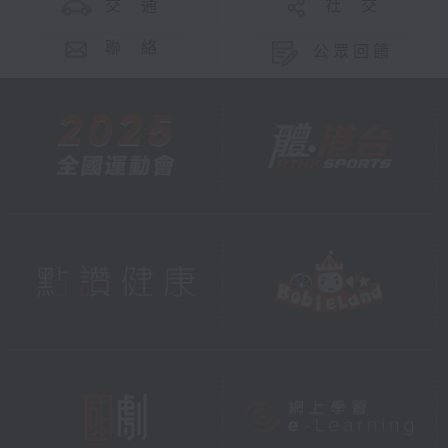
交 通
社 交
聯 絡
公眾回饋