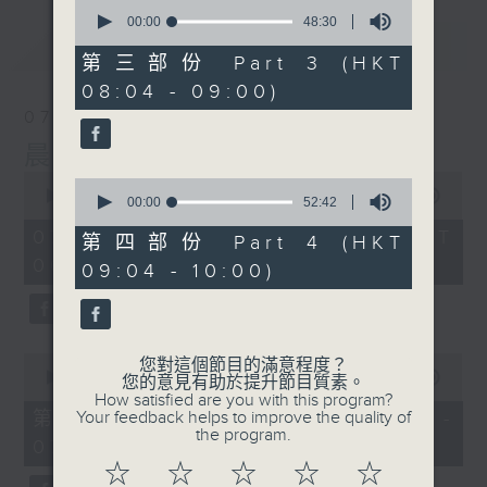
0
seconds
00:00
48:30
of
最新
LATEST
48
第三部份 Part 3 (HKT
minutes,
08:04 - 09:00)
30
seconds
07/08/2026
晨光第一線
0
0
seconds
00:00
3:26:32
seconds
00:00
52:42
of
of
3
07/08/2026 - 足本 Full (HKT
52
第四部份 Part 4 (HKT
hours,
minutes,
06:00 - 10:00)
26
09:04 - 10:00)
42
minutes,
seconds
32
seconds
0
您對這個節目的滿意程度？
seconds
00:00
51:20
您的意見有助於提升節目質素。
of
How satisfied are you with this program?
51
第一部份 Part 1 (HKT 06:04 -
Your feedback helps to improve the quality of
minutes,
the program.
07:00)
20
seconds
☆
☆
☆
☆
☆