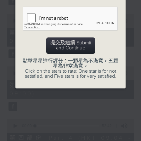
0
seconds
00:00
53:09
of
53
第二部份 Part 2 (HKT 07:04 -
minutes,
08:00)
9
提交及繼續 Submit
seconds
and Continue
點擊星星進行評分：一顆星為不滿意，五顆
星為非常滿意。
0
Click on the stars to rate: One star is for not
seconds
00:00
49:59
satisfied, and Five stars is for very satisfied.
of
49
第三部份 Part 3 (HKT 08:04 -
minutes,
09:00)
59
seconds
0
seconds
00:00
52:42
of
52
第四部份 Part 4 (HKT 09:04 -