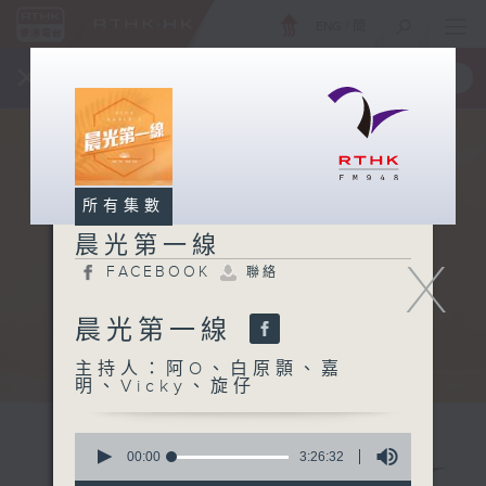
ENG
/
簡
×
全新 RTHK On The Go
取得
一手掌握 RTHK 電台、電視節目
所有集數
晨光第一線
X
FACEBOOK
聯絡
晨光第一線
主持人：阿O、白原顥、嘉
明、Vicky、旋仔
0
seconds
00:00
3:26:32
of