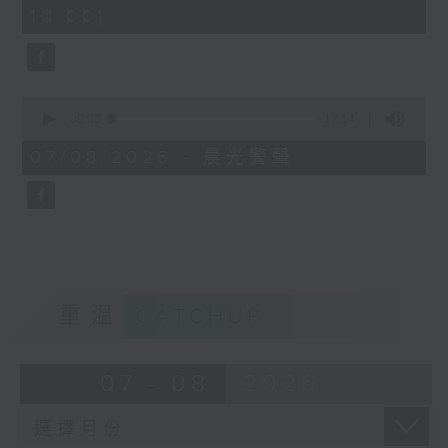
minutes,
10:00)
42
seconds
0
seconds
00:00
12:14
of
12
07/08/2026 - 晨光警聲
minutes,
14
seconds
重溫
CATCHUP
07 - 08
2026