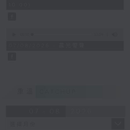
minutes,
10:00)
42
seconds
0
seconds
00:00
12:14
of
12
07/08/2026 - 晨光警聲
minutes,
14
seconds
重溫
CATCHUP
07 - 08
2026