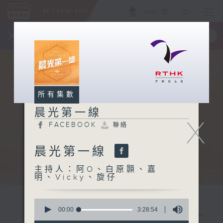
ENG
/
簡
×
全新 RTHK On The Go
取得
一手掌握 RTHK 電台、電視節目
所有集數
晨光第一線
X
FACEBOOK
聯絡
晨光第一線
主持人：阿O、白原顥、嘉
明、Vicky、旋仔
0
seconds
00:00
3:28:54
of