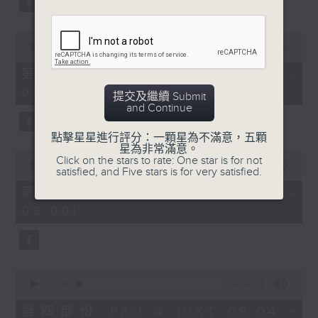
0
seconds
00:00
53:09
of
53
第二部份 Part 2 (HKT 07:04 -
minutes,
08:00)
9
提交及繼續 Submit
seconds
and Continue
點擊星星進行評分：一顆星為不滿意，五顆
星為非常滿意。
0
Click on the stars to rate: One star is for not
seconds
00:00
49:59
satisfied, and Five stars is for very satisfied.
of
49
第三部份 Part 3 (HKT 08:04 -
minutes,
09:00)
59
seconds
0
seconds
00:00
52:42
of
52
第四部份 Part 4 (HKT 09:04 -