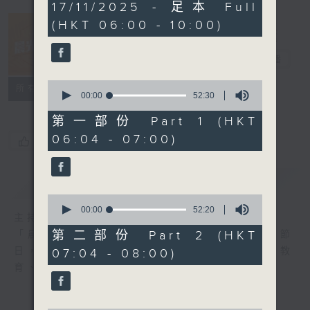
3
17/11/2025 - 足本 Full
hours,
(HKT 06:00 - 10:00)
28
minutes,
54
晨光第一線
seconds
電台直播
0
FACEBOOK
聯絡
所有集數
seconds
00:00
52:30
of
52
第一部份 Part 1 (HKT
minutes,
06:04 - 07:00)
30
您喜歡這個節目嗎?
seconds
簡介
GIST
0
seconds
00:00
52:20
主持人：阿O、白原顥、嘉明、Vicky、旋仔
of
52
第二部份 Part 2 (HKT
「晨光第一線」是香港電台其中一個最長壽節
minutes,
日，節日內容包括羅萬有，綜合新聞、娛樂、教
07:04 - 08:00)
20
seconds
育、財經、資訊，為您營造輕鬆愉快的清晨～