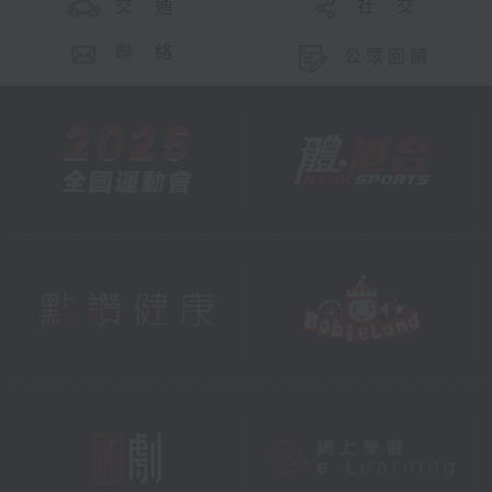
交 通
社 交
聯 絡
公眾回饋