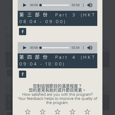
0
seconds
00:00
50:59
of
最新
LATEST
50
第三部份 Part 3 (HKT
minutes,
08:04 - 09:00)
59
seconds
07/08/2026
晨光第一線
0
0
seconds
00:00
3:26:32
seconds
00:00
53:34
of
of
3
07/08/2026 - 足本 Full (HKT
53
第四部份 Part 4 (HKT
hours,
minutes,
06:00 - 10:00)
26
09:04 - 10:00)
34
minutes,
seconds
32
seconds
0
您對這個節目的滿意程度？
seconds
00:00
51:20
您的意見有助於提升節目質素。
of
How satisfied are you with this program?
51
第一部份 Part 1 (HKT 06:04 -
Your feedback helps to improve the quality of
minutes,
the program.
07:00)
20
seconds
☆
☆
☆
☆
☆