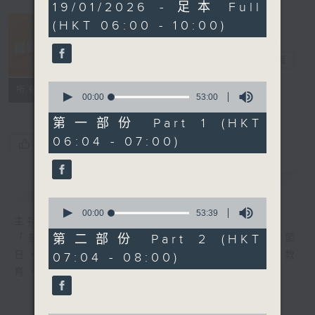
3
19/01/2026 - 足本 Full
hours,
(HKT 06:00 - 10:00)
28
minutes,
54
晨光第一線
seconds
電台直播
0
FACEBOOK
聯絡
所有集數
seconds
00:00
53:00
of
53
第一部份 Part 1 (HKT
minutes,
06:04 - 07:00)
0
您喜歡這個節目嗎?
seconds
簡介
GIST
0
seconds
00:00
53:39
主持人：阿O、白原顥、嘉明、Vicky、旋仔
of
53
第二部份 Part 2 (HKT
「晨光第一線」是香港電台其中一個最長壽節
minutes,
日，節日內容包括羅萬有，綜合新聞、娛樂、教
07:04 - 08:00)
39
seconds
育、財經、資訊，為您營造輕鬆愉快的清晨～