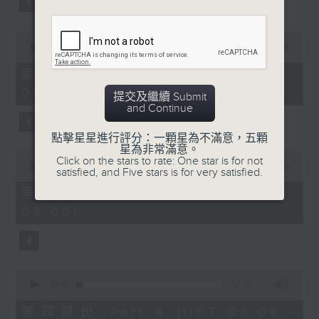
0
seconds
00:00
53:09
of
53
第二部份 Part 2 (HKT 07:04 -
minutes,
08:00)
9
提交及繼續 Submit
seconds
and Continue
點擊星星進行評分：一顆星為不滿意，五顆
星為非常滿意。
0
Click on the stars to rate: One star is for not
seconds
00:00
49:59
satisfied, and Five stars is for very satisfied.
of
49
第三部份 Part 3 (HKT 08:04 -
minutes,
09:00)
59
seconds
0
seconds
00:00
52:42
of
52
第四部份 Part 4 (HKT 09:04 -