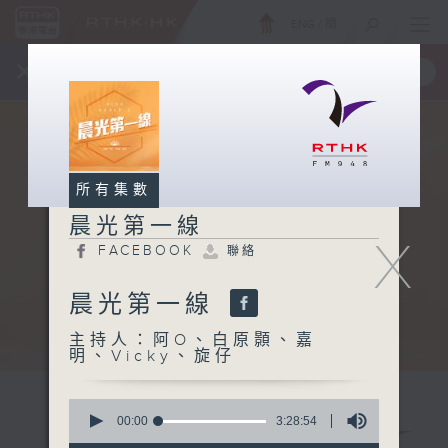
ENG
/
簡
×
全新 RTHK On The Go
取得
一手掌握 RTHK 電台、電視節目
所有集數
晨光第一線
X
FACEBOOK
聯絡
晨光第一線
主持人：阿O、白原顥、嘉
明、Vicky、旋仔
0
seconds
00:00
3:28:54
of