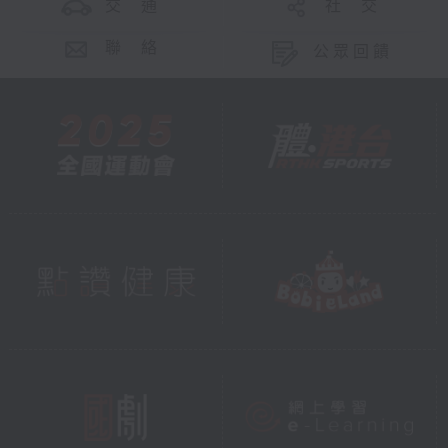
交 通
社 交
聯 絡
公眾回饋