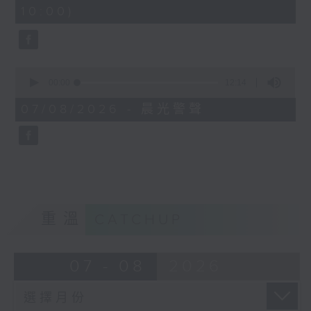
minutes,
10:00)
42
seconds
0
seconds
00:00
12:14
of
12
07/08/2026 - 晨光警聲
minutes,
14
seconds
重溫
CATCHUP
07 - 08
2026