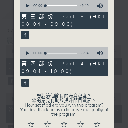
0
seconds
00:00
49:40
of
最新
LATEST
49
第三部份 Part 3 (HKT
minutes,
08:04 - 09:00)
40
seconds
07/08/2026
晨光第一線
0
0
seconds
00:00
3:26:32
seconds
00:00
53:04
of
of
3
07/08/2026 - 足本 Full (HKT
53
第四部份 Part 4 (HKT
hours,
minutes,
06:00 - 10:00)
26
09:04 - 10:00)
4
minutes,
seconds
32
seconds
0
您對這個節目的滿意程度？
seconds
00:00
51:20
您的意見有助於提升節目質素。
of
How satisfied are you with this program?
51
第一部份 Part 1 (HKT 06:04 -
Your feedback helps to improve the quality of
minutes,
the program.
07:00)
20
seconds
☆
☆
☆
☆
☆