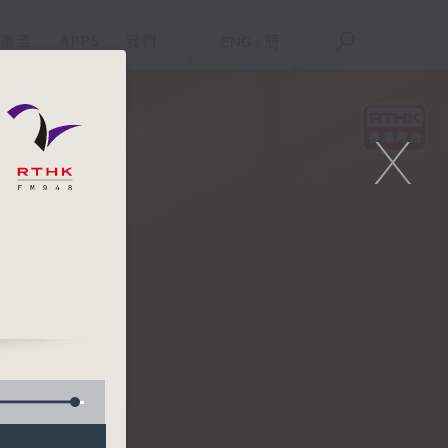
重溫
APPS
我們
ENG
/
簡
X