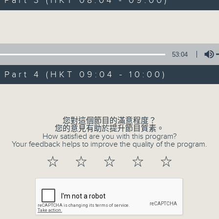
art 3 (HKT 08:04 - 09:00)
娛樂、教育、財經、資訊，為您營造輕鬆愉快
Volume
53:04
art 4 (HKT 09:04 - 10:00)
07/08/2026
Volume
晨光第一線
0
您對這個節目的滿意程度？
seconds
00:00
您的意見有助於提升節目質素。
of
How satisfied are you with this program?
3
Your feedback helps to improve the quality of the program.
07/08/2026 - 足本 Full (HKT 06:00
hours,
26
☆
☆
☆
☆
☆
minutes,
32
seconds
Volume
90%
0
seconds
00:00
of
51