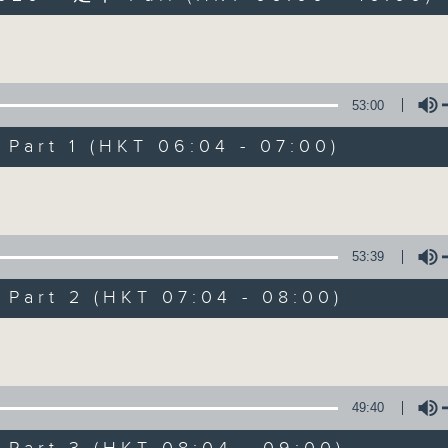
Volume
53:00
art 1 (HKT 06:04 - 07:00)
Volume
晨光第一線
FACEBOOK
聯絡
所有集數
53:39
art 2 (HKT 07:04 - 08:00)
您喜歡這個節目嗎?
Volume
主持人：阿O、白原顥、嘉明、Vicky、旋仔
49:40
「晨光第一線」是香港電台其中一個最長壽