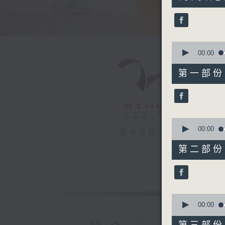
hours,
28
minutes,
54
seconds
90%
0
seconds
00:00
of
53
第一部份 P
minutes,
0
seconds
90%
0
seconds
00:00
電台直播
of
53
第二部份 P
minutes,
39
seconds
90%
0
seconds
00:00
of
49