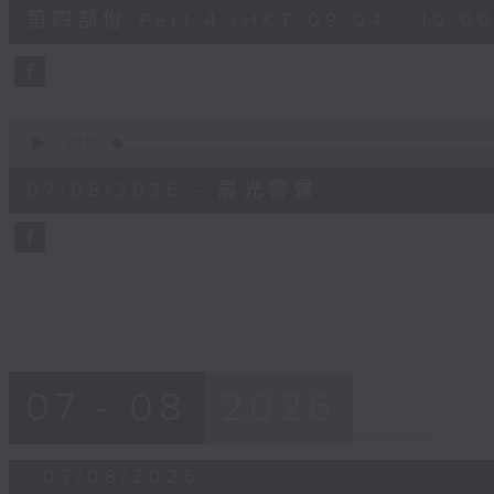
52
第四部份 Part 4 (HKT 09:04 - 10:00
minutes,
42
seconds
Volume
90%
0
seconds
00:00
of
12
07/08/2026 - 晨光警聲
minutes,
14
seconds
Volume
90%
07 - 08
2026
07/08/2026