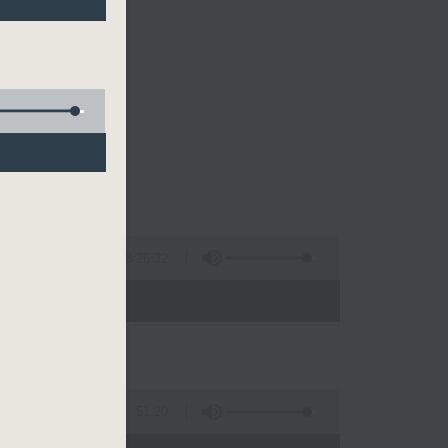
的清晨～
3:26:32
 - 10:00)
51:20