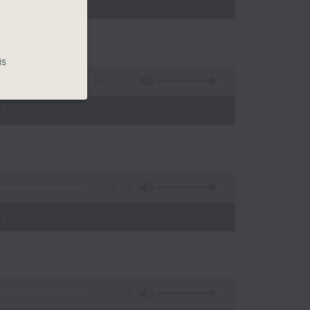
)
is
53:09
)
49:59
)
52:42