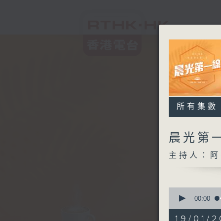
所有集數
晨光第
主持人：阿
0
seconds
00:00
of
3
19/01/2