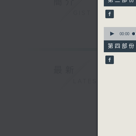
簡介
第三部份 P
minutes,
40
GIST
seconds
90%
0
seconds
00:00
of
53
第四部份 P
minutes,
4
seconds
90%
最新
LATEST