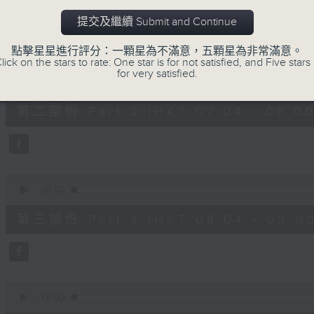
第一部份 Part 1 (HKT 06:04 - 07:00
minutes,
20
提交及繼續 Submit and Continue
seconds
Volume
90%
點擊星星進行評分：一顆星為不滿意，五顆星為非常滿意。
lick on the stars to rate: One star is for not satisfied, and Five stars 
0
for very satisfied.
seconds
00:00
of
53
第二部份 Part 2 (HKT 07:04 - 08:00
minutes,
9
seconds
Volume
90%
0
seconds
00:00
of
49
第三部份 Part 3 (HKT 08:04 - 09:00
minutes,
59
seconds
Volume
90%
0
seconds
00:00
of