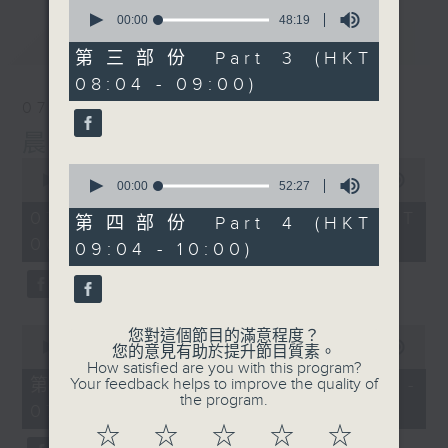
0
seconds
00:00
48:19
of
最新
LATEST
48
第三部份 Part 3 (HKT
minutes,
08:04 - 09:00)
19
seconds
07/08/2026
晨光第一線
0
0
seconds
00:00
3:26:32
seconds
00:00
52:27
of
of
3
07/08/2026 - 足本 Full (HKT
52
第四部份 Part 4 (HKT
hours,
minutes,
06:00 - 10:00)
26
09:04 - 10:00)
27
minutes,
seconds
32
seconds
0
您對這個節目的滿意程度？
seconds
00:00
51:20
您的意見有助於提升節目質素。
of
How satisfied are you with this program?
51
第一部份 Part 1 (HKT 06:04 -
Your feedback helps to improve the quality of
minutes,
the program.
07:00)
20
seconds
☆
☆
☆
☆
☆