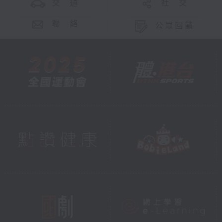
交 通
社 交
聯 絡
公眾回饋