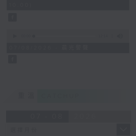
minutes,
10:00)
42
seconds
0
seconds
00:00
12:14
of
12
07/08/2026 - 晨光警聲
minutes,
14
seconds
重溫
CATCHUP
07 - 08
2026