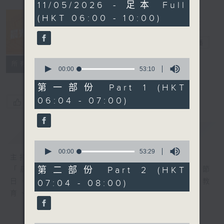
3
11/05/2026 - 足本 Full
hours,
(HKT 06:00 - 10:00)
26
minutes,
57
晨光第一線
seconds
電台直播
0
FACEBOOK
聯絡
所有集數
seconds
00:00
53:10
of
53
第一部份 Part 1 (HKT
minutes,
06:04 - 07:00)
10
您喜歡這個節目嗎?
seconds
簡介
GIST
0
seconds
00:00
53:29
主持人：阿O、白原顥、嘉明、Vicky、旋仔
of
53
第二部份 Part 2 (HKT
「晨光第一線」是香港電台其中一個最長壽節
minutes,
日，節日內容包括羅萬有，綜合新聞、娛樂、教
07:04 - 08:00)
29
seconds
育、財經、資訊，為您營造輕鬆愉快的清晨～