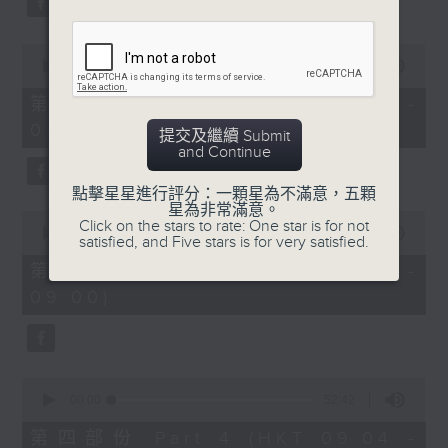
0
seconds
00:00
53:09
of
53
第二部份 Part 2 (HKT 07:04 -
minutes,
08:00)
9
提交及繼續 Submit
seconds
and Continue
點擊星星進行評分：一顆星為不滿意，五顆
星為非常滿意。
0
Click on the stars to rate: One star is for not
seconds
00:00
49:59
satisfied, and Five stars is for very satisfied.
of
49
第三部份 Part 3 (HKT 08:04 -
minutes,
09:00)
59
seconds
0
seconds
00:00
52:42
of
52
第四部份 Part 4 (HKT 09:04 -