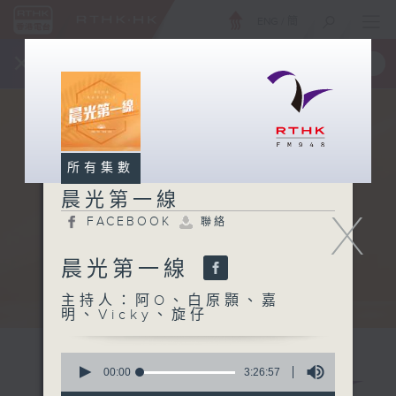
ENG
/
簡
×
全新 RTHK On The Go
取得
一手掌握 RTHK 電台、電視節目
所有集數
晨光第一線
X
FACEBOOK
聯絡
晨光第一線
主持人：阿O、白原顥、嘉
明、Vicky、旋仔
0
seconds
00:00
3:26:57
of