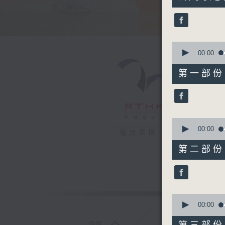
hours,
26
minutes,
57
seconds
90%
0
seconds
00:00
of
53
第一部份 P
minutes,
10
seconds
90%
0
seconds
00:00
電台直播
of
53
第二部份 P
minutes,
29
seconds
90%
0
seconds
00:00
of
48