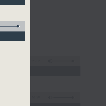
的清晨～
3:26:32
 - 10:00)
51:20