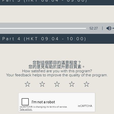
art 3 (HKT 08:04 - 09:00)
娛樂、教育、財經、資訊，為您營造輕鬆愉快
Volume
52:27
art 4 (HKT 09:04 - 10:00)
07/08/2026
Volume
晨光第一線
0
您對這個節目的滿意程度？
seconds
00:00
您的意見有助於提升節目質素。
of
How satisfied are you with this program?
3
Your feedback helps to improve the quality of the program.
07/08/2026 - 足本 Full (HKT 06:00
hours,
26
☆
☆
☆
☆
☆
minutes,
32
seconds
Volume
90%
0
seconds
00:00
of
51