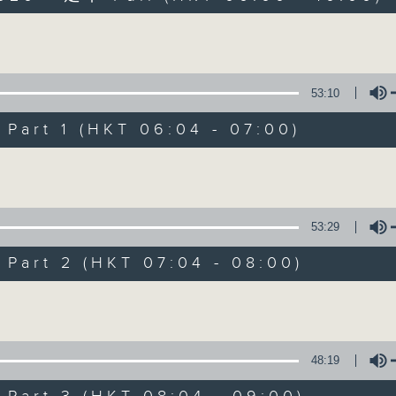
Volume
53:10
art 1 (HKT 06:04 - 07:00)
Volume
晨光第一線
FACEBOOK
聯絡
所有集數
53:29
art 2 (HKT 07:04 - 08:00)
您喜歡這個節目嗎?
Volume
主持人：阿O、白原顥、嘉明、Vicky、旋仔
48:19
「晨光第一線」是香港電台其中一個最長壽