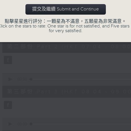
第一部份 Part 1 (HKT 06:04 - 07:00
minutes,
20
提交及繼續 Submit and Continue
seconds
Volume
90%
點擊星星進行評分：一顆星為不滿意，五顆星為非常滿意。
lick on the stars to rate: One star is for not satisfied, and Five stars 
0
for very satisfied.
seconds
00:00
of
53
第二部份 Part 2 (HKT 07:04 - 08:00
minutes,
9
seconds
Volume
90%
0
seconds
00:00
of
49
第三部份 Part 3 (HKT 08:04 - 09:00
minutes,
59
seconds
Volume
90%
0
seconds
00:00
of