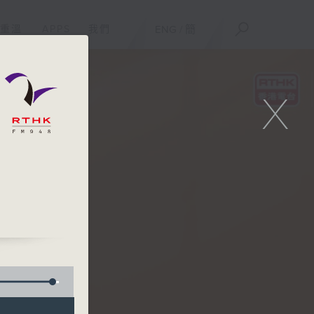
重溫
APPS
我們
ENG
/
簡
X