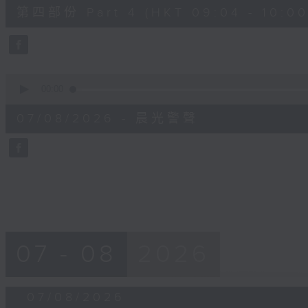
52
第四部份 Part 4 (HKT 09:04 - 10:00
minutes,
42
seconds
Volume
90%
0
seconds
00:00
of
12
07/08/2026 - 晨光警聲
minutes,
14
seconds
Volume
90%
07 - 08
2026
07/08/2026