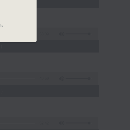
)
is
53:09
)
49:59
)
52:42