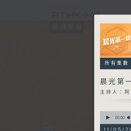
所有集數
晨光第
主持人：阿
0
seconds
00:00
of
3
11/05/2