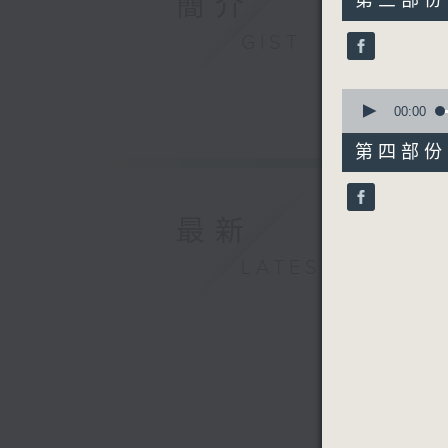
簡介
第三部份 P
minutes,
19
GIST
seconds
90%
0
seconds
00:00
of
52
第四部份 P
minutes,
27
seconds
90%
最新
LATEST