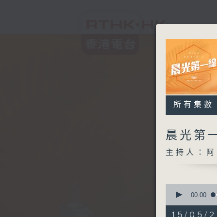
所有集數
晨光第
主持人：阿
0
seconds
00:00
of
3
15/05/