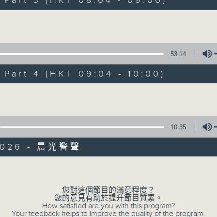
art 3 (HKT 08:04 - 09:00)
娛樂、教育、財經、資訊，為您營造輕鬆愉快
Volume
53:14
art 4 (HKT 09:04 - 10:00)
07/08/2026
Volume
晨光第一線
0
seconds
00:00
10:35
of
3
07/08/2026 - 足本 Full (HKT 06:00
2026 - 晨光警聲
hours,
26
minutes,
Volume
32
seconds
Volume
90%
您對這個節目的滿意程度？
0
您的意見有助於提升節目質素。
seconds
00:00
How satisfied are you with this program?
of
Your feedback helps to improve the quality of the program.
51