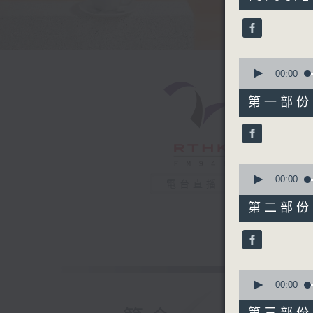
hours,
24
minutes,
4
seconds
90%
0
seconds
00:00
of
52
第一部份 P
minutes,
0
seconds
90%
0
seconds
00:00
電台直播
of
51
第二部份 P
minutes,
29
seconds
90%
0
seconds
00:00
of
47