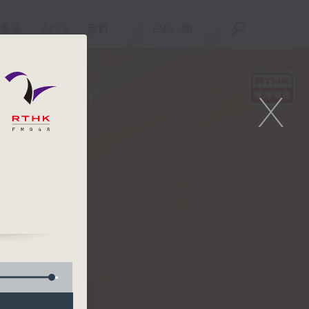
重溫
APPS
我們
ENG
/
簡
X