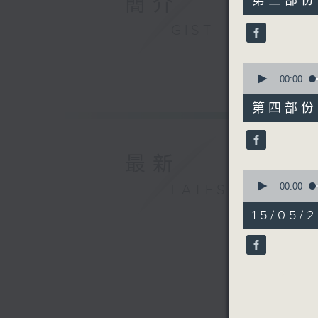
簡介
第三部份 P
minutes,
49
GIST
seconds
90%
0
seconds
00:00
of
53
第四部份 P
minutes,
14
seconds
90%
最新
0
seconds
00:00
LATEST
of
10
15/05/
minutes,
35
seconds
90%