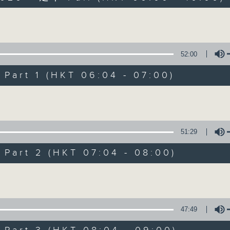
Volume
52:00
art 1 (HKT 06:04 - 07:00)
Volume
晨光第一線
FACEBOOK
聯絡
所有集數
51:29
art 2 (HKT 07:04 - 08:00)
您喜歡這個節目嗎?
Volume
主持人：阿O、白原顥、嘉明、Vicky、旋仔
47:49
「晨光第一線」是香港電台其中一個最長壽