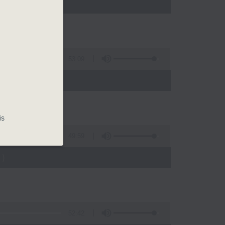
)
53:09
)
is
49:59
)
52:42