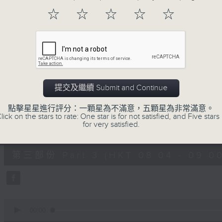
第一部份 Part 1 (HKT 06:04 - 07:00
minutes,
☆
☆
☆
☆
☆
20
seconds
Volume
90%
0
seconds
00:00
of
53
第二部份 Part 2 (HKT 07:04 - 08:00
minutes,
提交及繼續 Submit and Continue
9
seconds
Volume
90%
點擊星星進行評分：一顆星為不滿意，五顆星為非常滿意。
lick on the stars to rate: One star is for not satisfied, and Five stars 
for very satisfied.
0
seconds
00:00
of
49
第三部份 Part 3 (HKT 08:04 - 09:00
minutes,
59
seconds
Volume
90%
0
seconds
00:00
of