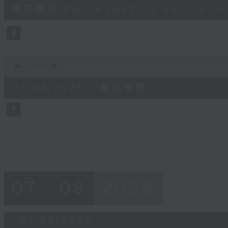
52
第四部份 Part 4 (HKT 09:04 - 10:00
minutes,
42
seconds
Volume
90%
0
seconds
00:00
of
12
07/08/2026 - 晨光警聲
minutes,
14
seconds
Volume
90%
07 - 08
2026
07/08/2026