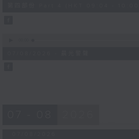
52
第四部份 Part 4 (HKT 09:04 - 10:00
minutes,
42
seconds
Volume
90%
0
seconds
00:00
of
12
07/08/2026 - 晨光警聲
minutes,
14
seconds
Volume
90%
07 - 08
2026
07/08/2026