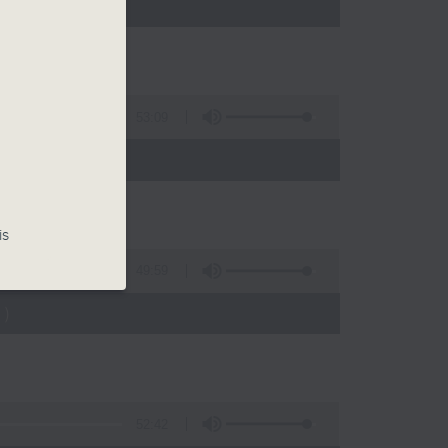
)
53:09
)
is
49:59
)
52:42