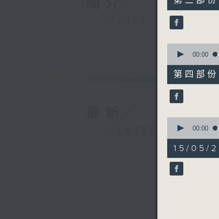
簡介
第三部份 P
minutes,
49
GIST
seconds
90%
0
seconds
00:00
of
53
第四部份 P
minutes,
14
seconds
90%
最新
0
seconds
00:00
LATEST
of
10
15/05/
minutes,
35
seconds
90%