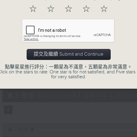
第一部份 Part 1 (HKT 06:04 - 07:00
minutes,
☆
☆
☆
☆
☆
20
seconds
Volume
90%
0
seconds
00:00
of
53
第二部份 Part 2 (HKT 07:04 - 08:00
minutes,
提交及繼續 Submit and Continue
9
seconds
Volume
90%
點擊星星進行評分：一顆星為不滿意，五顆星為非常滿意。
lick on the stars to rate: One star is for not satisfied, and Five stars 
for very satisfied.
0
seconds
00:00
of
49
第三部份 Part 3 (HKT 08:04 - 09:00
minutes,
59
seconds
Volume
90%
0
seconds
00:00
of