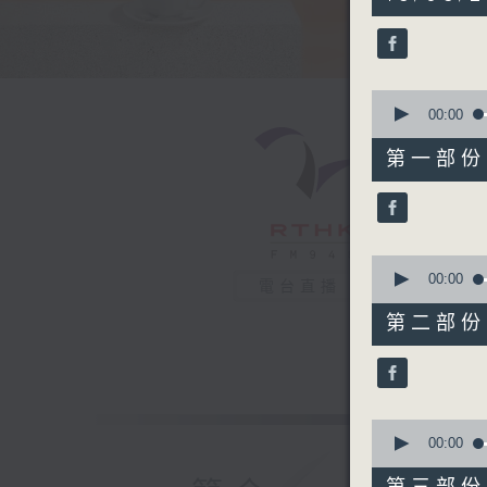
hours,
24
minutes,
4
seconds
90%
0
seconds
00:00
of
52
第一部份 P
minutes,
0
seconds
90%
0
seconds
00:00
電台直播
of
51
第二部份 P
minutes,
29
seconds
90%
0
seconds
00:00
of
47