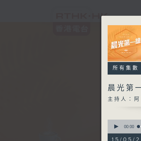
所有集數
晨光第
主持人：阿
0
seconds
00:00
of
3
15/05/