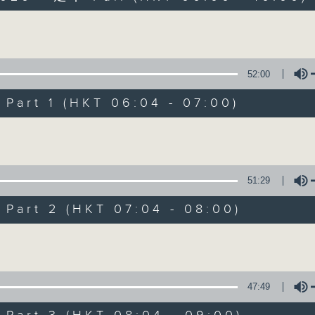
Volume
52:00
art 1 (HKT 06:04 - 07:00)
Volume
晨光第一線
FACEBOOK
聯絡
所有集數
51:29
art 2 (HKT 07:04 - 08:00)
您喜歡這個節目嗎?
Volume
主持人：阿O、白原顥、嘉明、Vicky、旋仔
47:49
「晨光第一線」是香港電台其中一個最長壽