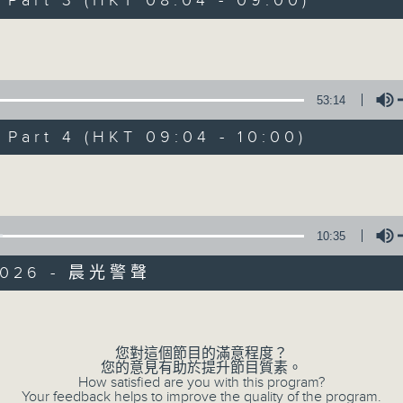
art 3 (HKT 08:04 - 09:00)
娛樂、教育、財經、資訊，為您營造輕鬆愉快
Volume
53:14
art 4 (HKT 09:04 - 10:00)
07/08/2026
Volume
晨光第一線
0
seconds
00:00
10:35
of
3
07/08/2026 - 足本 Full (HKT 06:00
2026 - 晨光警聲
hours,
26
minutes,
Volume
32
seconds
Volume
90%
您對這個節目的滿意程度？
0
您的意見有助於提升節目質素。
seconds
00:00
How satisfied are you with this program?
of
Your feedback helps to improve the quality of the program.
51