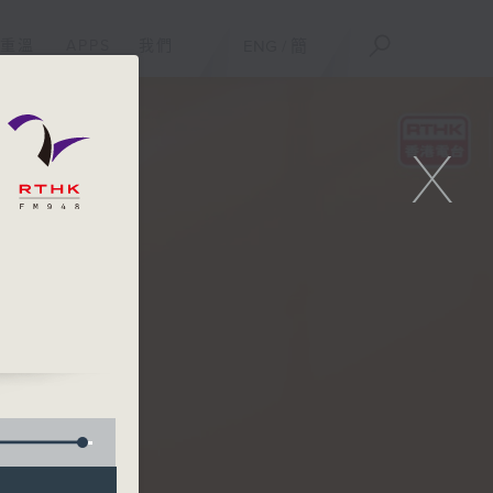
重溫
APPS
我們
ENG
/
簡
X