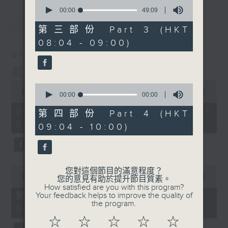
0
seconds
00:00
49:09
of
最新
LATEST
49
第三部份 Part 3 (HKT
minutes,
08:04 - 09:00)
9
seconds
07/08/2026
晨光第一線
0
0
seconds
00:00
3:26:32
seconds
00:00
00:00
of
of
3
07/08/2026 - 足本 Full (HKT
0
第四部份 Part 4 (HKT
hours,
seconds
06:00 - 10:00)
26
09:04 - 10:00)
minutes,
32
seconds
0
您對這個節目的滿意程度？
seconds
00:00
51:20
您的意見有助於提升節目質素。
of
How satisfied are you with this program?
51
第一部份 Part 1 (HKT 06:04 -
Your feedback helps to improve the quality of
minutes,
the program.
07:00)
20
seconds
☆
☆
☆
☆
☆