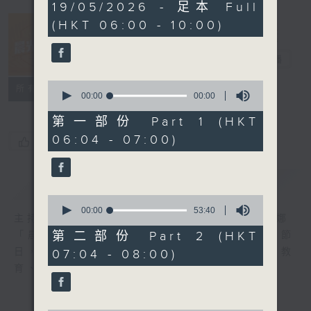
0
19/05/2026 - 足本 Full
seconds
(HKT 06:00 - 10:00)
晨光第一線
電台直播
0
FACEBOOK
聯絡
所有集數
seconds
00:00
00:00
of
0
第一部份 Part 1 (HKT
seconds
06:04 - 07:00)
您喜歡這個節目嗎?
簡介
GIST
0
seconds
00:00
53:40
主持人：阿O、白原顥、嘉明、Vicky、余茵娜
of
53
第二部份 Part 2 (HKT
「晨光第一線」是香港電台其中一個最長壽節
minutes,
日，節日內容包括羅萬有，綜合新聞、娛樂、教
07:04 - 08:00)
40
seconds
育、財經、資訊，為您營造輕鬆愉快的清晨～