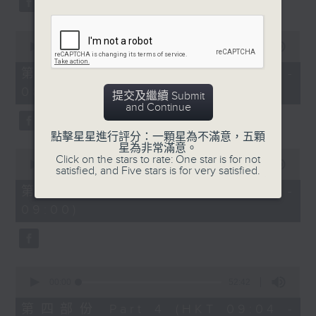
0
seconds
00:00
53:09
of
53
第二部份 Part 2 (HKT 07:04 -
minutes,
08:00)
9
提交及繼續 Submit
seconds
and Continue
點擊星星進行評分：一顆星為不滿意，五顆
星為非常滿意。
0
Click on the stars to rate: One star is for not
seconds
00:00
49:59
satisfied, and Five stars is for very satisfied.
of
49
第三部份 Part 3 (HKT 08:04 -
minutes,
09:00)
59
seconds
0
seconds
00:00
52:42
of
52
第四部份 Part 4 (HKT 09:04 -