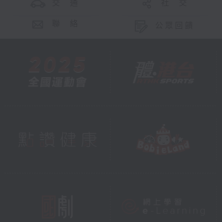
交 通
社 交
聯 絡
公眾回饋