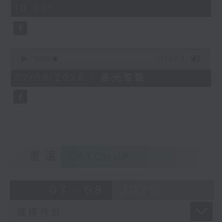
minutes,
10:00)
42
seconds
0
seconds
00:00
12:14
of
12
07/08/2026 - 晨光警聲
minutes,
14
seconds
重溫
CATCHUP
07 - 08
2026