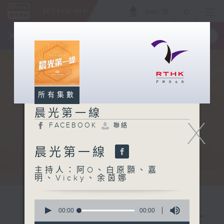
ENG
/
簡
×
全新 RTHK On The Go
取得
一手掌握 RTHK 電台、電視節目
所有集數
晨光第一線
X
FACEBOOK
聯絡
晨光第一線
主持人：阿O、白原顥、嘉
明、Vicky、余茵娜
0
seconds
00:00
00:00
of