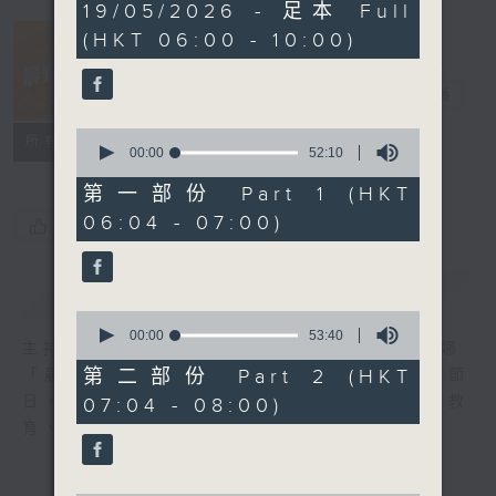
3
19/05/2026 - 足本 Full
hours,
(HKT 06:00 - 10:00)
26
minutes,
38
晨光第一線
seconds
電台直播
0
FACEBOOK
聯絡
所有集數
seconds
00:00
52:10
of
52
第一部份 Part 1 (HKT
minutes,
06:04 - 07:00)
10
您喜歡這個節目嗎?
seconds
簡介
GIST
0
seconds
00:00
53:40
主持人：阿O、白原顥、嘉明、Vicky、余茵娜
of
53
第二部份 Part 2 (HKT
「晨光第一線」是香港電台其中一個最長壽節
minutes,
日，節日內容包括羅萬有，綜合新聞、娛樂、教
07:04 - 08:00)
40
seconds
育、財經、資訊，為您營造輕鬆愉快的清晨～