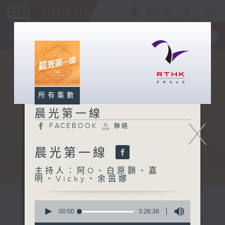
ENG
/
簡
×
全新 RTHK On The Go
取得
一手掌握 RTHK 電台、電視節目
所有集數
晨光第一線
X
FACEBOOK
聯絡
晨光第一線
主持人：阿O、白原顥、嘉
明、Vicky、余茵娜
0
seconds
00:00
3:26:38
of