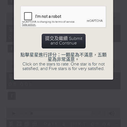
0
seconds
00:00
53:09
of
53
第二部份 Part 2 (HKT 07:04 -
minutes,
08:00)
9
提交及繼續 Submit
seconds
and Continue
點擊星星進行評分：一顆星為不滿意，五顆
星為非常滿意。
0
Click on the stars to rate: One star is for not
seconds
00:00
49:59
satisfied, and Five stars is for very satisfied.
of
49
第三部份 Part 3 (HKT 08:04 -
minutes,
09:00)
59
seconds
0
seconds
00:00
52:42
of
52
第四部份 Part 4 (HKT 09:04 -