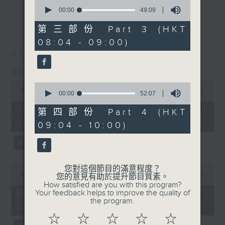
0
seconds
00:00
49:09
of
最新
LATEST
49
第三部份 Part 3 (HKT
minutes,
08:04 - 09:00)
9
seconds
07/08/2026
晨光第一線
0
0
seconds
00:00
3:26:32
seconds
00:00
52:07
of
of
3
07/08/2026 - 足本 Full (HKT
52
第四部份 Part 4 (HKT
hours,
minutes,
06:00 - 10:00)
26
09:04 - 10:00)
7
minutes,
seconds
32
seconds
0
您對這個節目的滿意程度？
seconds
00:00
51:20
您的意見有助於提升節目質素。
of
How satisfied are you with this program?
51
第一部份 Part 1 (HKT 06:04 -
Your feedback helps to improve the quality of
minutes,
the program.
07:00)
20
seconds
☆
☆
☆
☆
☆