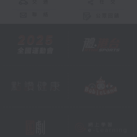
交 通
社 交
聯 絡
公眾回饋