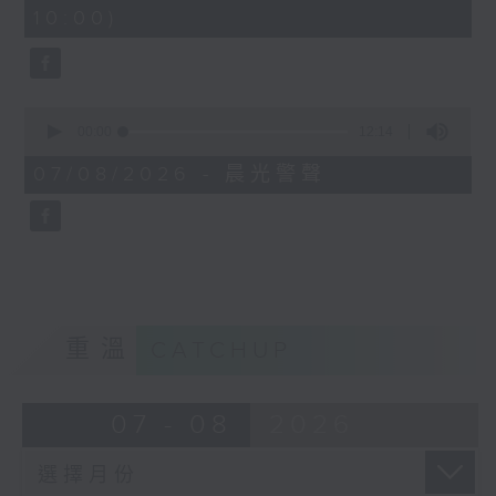
minutes,
10:00)
42
seconds
0
seconds
00:00
12:14
of
12
07/08/2026 - 晨光警聲
minutes,
14
seconds
重溫
CATCHUP
07 - 08
2026