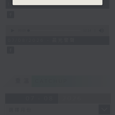
minutes,
10:00)
42
seconds
0
seconds
00:00
12:14
of
12
07/08/2026 - 晨光警聲
minutes,
14
seconds
重溫
CATCHUP
07 - 08
2026