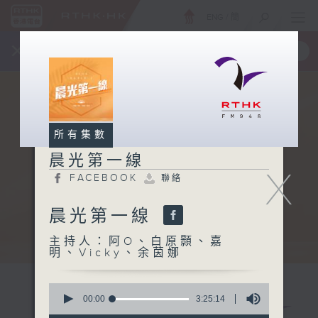
ENG
/
簡
×
全新 RTHK On The Go
取得
一手掌握 RTHK 電台、電視節目
所有集數
晨光第一線
X
FACEBOOK
聯絡
晨光第一線
主持人：阿O、白原顥、嘉
明、Vicky、余茵娜
0
seconds
00:00
3:25:14
of