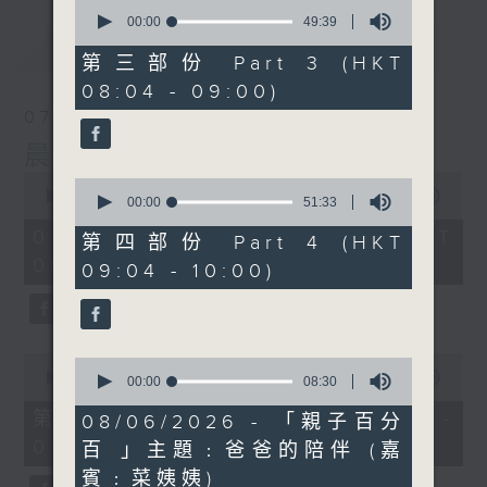
0
seconds
00:00
49:39
of
最新
LATEST
49
第三部份 Part 3 (HKT
minutes,
08:04 - 09:00)
39
seconds
07/08/2026
晨光第一線
0
0
seconds
00:00
3:26:32
seconds
00:00
51:33
of
of
3
07/08/2026 - 足本 Full (HKT
51
第四部份 Part 4 (HKT
hours,
minutes,
06:00 - 10:00)
26
09:04 - 10:00)
33
minutes,
seconds
32
seconds
0
0
seconds
00:00
51:20
seconds
00:00
08:30
of
of
51
第一部份 Part 1 (HKT 06:04 -
8
08/06/2026 - 「親子百分
minutes,
minutes,
07:00)
20
百 」主題﹕爸爸的陪伴 (嘉
30
seconds
seconds
賓﹕菜姨姨)