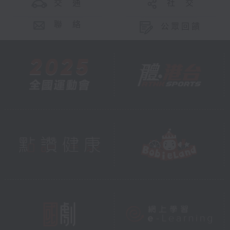
交 通
社 交
聯 絡
公眾回饋