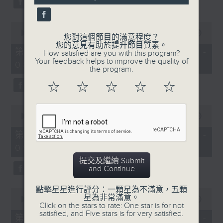
0
seconds
00:00
53:09
您對這個節目的滿意程度？
of
您的意見有助於提升節目質素。
53
第二部份 Part 2 (HKT 07:04 -
How satisfied are you with this program?
minutes,
Your feedback helps to improve the quality of
08:00)
9
the program.
seconds
☆
☆
☆
☆
☆
0
seconds
00:00
49:59
of
49
第三部份 Part 3 (HKT 08:04 -
minutes,
09:00)
59
seconds
提交及繼續 Submit
and Continue
點擊星星進行評分：一顆星為不滿意，五顆
0
星為非常滿意。
seconds
00:00
52:42
Click on the stars to rate: One star is for not
of
satisfied, and Five stars is for very satisfied.
52
第四部份 Part 4 (HKT 09:04 -