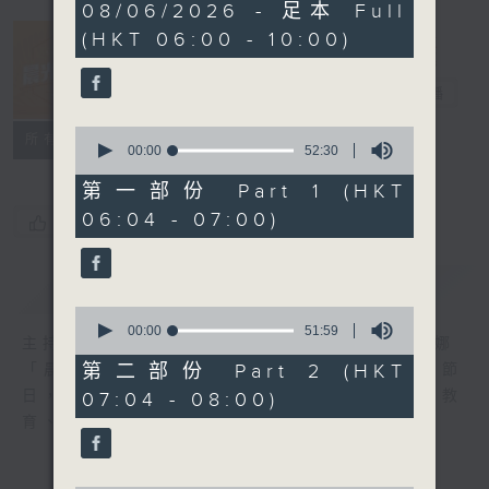
3
08/06/2026 - 足本 Full
hours,
(HKT 06:00 - 10:00)
25
minutes,
14
晨光第一線
seconds
電台直播
0
FACEBOOK
聯絡
所有集數
seconds
00:00
52:30
of
52
第一部份 Part 1 (HKT
minutes,
06:04 - 07:00)
30
您喜歡這個節目嗎?
seconds
簡介
GIST
0
seconds
00:00
51:59
主持人：阿O、白原顥、嘉明、Vicky、余茵娜
of
51
第二部份 Part 2 (HKT
「晨光第一線」是香港電台其中一個最長壽節
minutes,
日，節日內容包括羅萬有，綜合新聞、娛樂、教
07:04 - 08:00)
59
seconds
育、財經、資訊，為您營造輕鬆愉快的清晨～