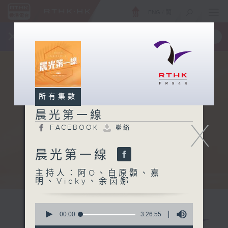
ENG
/
簡
×
全新 RTHK On The Go
取得
一手掌握 RTHK 電台、電視節目
所有集數
晨光第一線
X
FACEBOOK
聯絡
晨光第一線
主持人：阿O、白原顥、嘉
明、Vicky、余茵娜
0
seconds
00:00
3:26:55
of