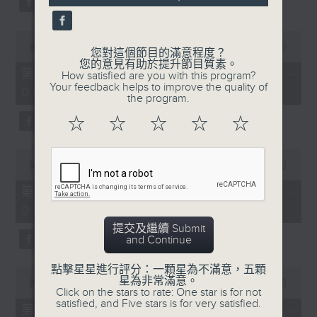
0
seconds
00:00
53:09
您對這個節目的滿意程度？
of
您的意見有助於提升節目質素。
53
第二部份 Part 2 (HKT 07:04 -
How satisfied are you with this program?
minutes,
Your feedback helps to improve the quality of
08:00)
9
the program.
seconds
☆
☆
☆
☆
☆
0
seconds
00:00
49:59
of
49
第三部份 Part 3 (HKT 08:04 -
minutes,
09:00)
59
seconds
提交及繼續 Submit
and Continue
點擊星星進行評分：一顆星為不滿意，五顆
0
星為非常滿意。
seconds
00:00
52:42
Click on the stars to rate: One star is for not
of
satisfied, and Five stars is for very satisfied.
52
第四部份 Part 4 (HKT 09:04 -