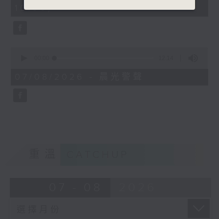
minutes,
10:00)
42
seconds
0
seconds
00:00
12:14
of
12
07/08/2026 - 晨光警聲
minutes,
14
seconds
重溫
CATCHUP
07 - 08
2026