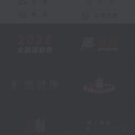
交 通
社 交
聯 絡
公眾回饋