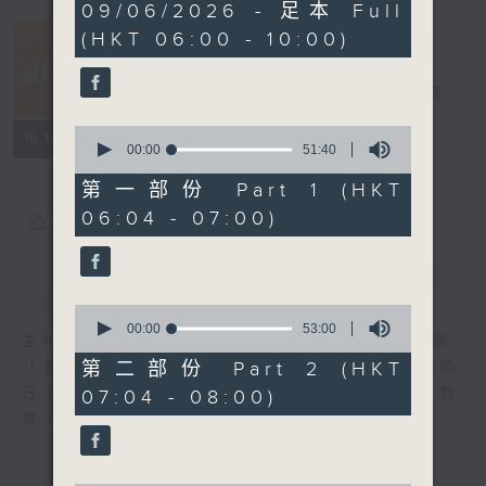
3
09/06/2026 - 足本 Full
hours,
(HKT 06:00 - 10:00)
26
minutes,
55
晨光第一線
seconds
電台直播
0
FACEBOOK
聯絡
所有集數
seconds
00:00
51:40
of
51
第一部份 Part 1 (HKT
minutes,
06:04 - 07:00)
40
您喜歡這個節目嗎?
seconds
簡介
GIST
0
seconds
00:00
53:00
主持人：阿O、白原顥、嘉明、Vicky、余茵娜
of
53
第二部份 Part 2 (HKT
「晨光第一線」是香港電台其中一個最長壽節
minutes,
日，節日內容包括羅萬有，綜合新聞、娛樂、教
07:04 - 08:00)
0
seconds
育、財經、資訊，為您營造輕鬆愉快的清晨～