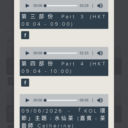
0
seconds
00:00
50:29
of
最新
LATEST
50
第三部份 Part 3 (HKT
minutes,
08:04 - 09:00)
29
seconds
07/08/2026
晨光第一線
0
0
seconds
00:00
3:26:32
seconds
00:00
52:15
of
of
3
07/08/2026 - 足本 Full (HKT
52
第四部份 Part 4 (HKT
hours,
minutes,
06:00 - 10:00)
26
09:04 - 10:00)
15
minutes,
seconds
32
seconds
0
0
seconds
00:00
51:20
seconds
00:00
06:56
of
of
51
第一部份 Part 1 (HKT 06:04 -
6
09/06/2026 - 「KOL環
minutes,
minutes,
07:00)
20
節」主題﹕水仙茶 (嘉賓﹕茶
56
seconds
seconds
藝師 Catherine)