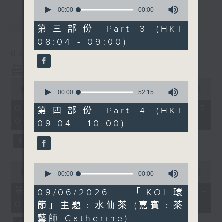
0
seconds
00:00
00:00
of
最新
LATEST
0
第三部份 Part 3 (HKT
seconds
08:04 - 09:00)
07/08/2026
晨光第一線
0
0
seconds
00:00
3:26:32
seconds
00:00
52:15
of
of
3
07/08/2026 - 足本 Full (HKT
52
第四部份 Part 4 (HKT
hours,
minutes,
06:00 - 10:00)
26
09:04 - 10:00)
15
minutes,
seconds
32
seconds
0
0
seconds
00:00
51:20
seconds
00:00
06:56
of
of
51
第一部份 Part 1 (HKT 06:04 -
6
09/06/2026 - 「KOL環
minutes,
minutes,
07:00)
20
節」主題﹕水仙茶 (嘉賓﹕茶
56
seconds
seconds
藝師 Catherine)