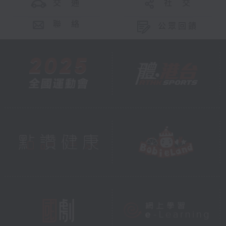
交 通
社 交
聯 絡
公眾回饋