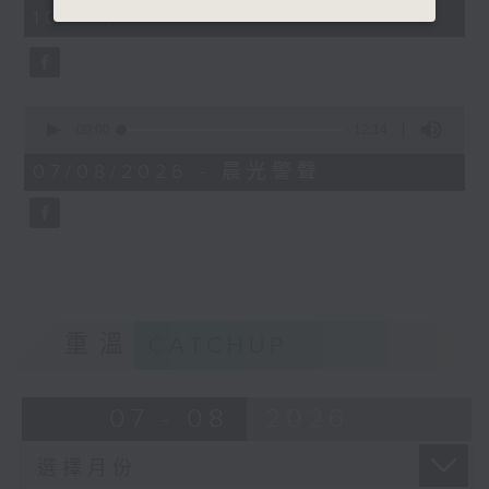
minutes,
10:00)
42
seconds
0
seconds
00:00
12:14
of
12
07/08/2026 - 晨光警聲
minutes,
14
seconds
重溫
CATCHUP
07 - 08
2026