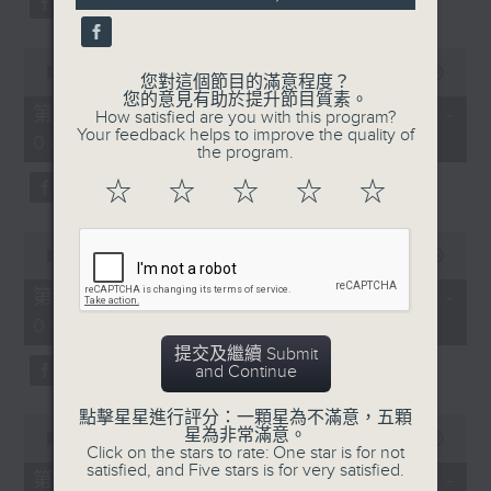
0
seconds
00:00
53:09
您對這個節目的滿意程度？
of
您的意見有助於提升節目質素。
53
第二部份 Part 2 (HKT 07:04 -
How satisfied are you with this program?
minutes,
Your feedback helps to improve the quality of
08:00)
9
the program.
seconds
☆
☆
☆
☆
☆
0
seconds
00:00
49:59
of
49
第三部份 Part 3 (HKT 08:04 -
minutes,
09:00)
59
seconds
提交及繼續 Submit
and Continue
點擊星星進行評分：一顆星為不滿意，五顆
0
星為非常滿意。
seconds
00:00
52:42
Click on the stars to rate: One star is for not
of
satisfied, and Five stars is for very satisfied.
52
第四部份 Part 4 (HKT 09:04 -