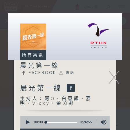
ENG
/
簡
×
全新 RTHK On The Go
取得
一手掌握 RTHK 電台、電視節目
所有集數
晨光第一線
X
FACEBOOK
聯絡
晨光第一線
主持人：阿O、白原顥、嘉
明、Vicky、余茵娜
0
seconds
00:00
3:26:55
of