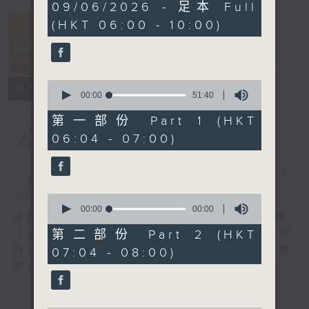
3
09/06/2026 - 足本 Full
hours,
(HKT 06:00 - 10:00)
26
minutes,
55
晨光第一線
seconds
電台直播
0
FACEBOOK
聯絡
所有集數
seconds
00:00
51:40
of
51
第一部份 Part 1 (HKT
minutes,
06:04 - 07:00)
40
您喜歡這個節目嗎?
seconds
簡介
GIST
0
seconds
00:00
00:00
主持人：阿O、白原顥、嘉明、Vicky、余茵娜
of
0
第二部份 Part 2 (HKT
「晨光第一線」是香港電台其中一個最長壽節
seconds
日，節日內容包括羅萬有，綜合新聞、娛樂、教
07:04 - 08:00)
育、財經、資訊，為您營造輕鬆愉快的清晨～