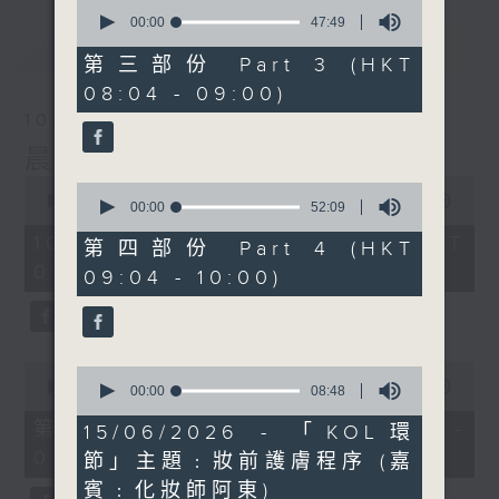
0
seconds
00:00
47:49
of
最新
LATEST
47
第三部份 Part 3 (HKT
minutes,
08:04 - 09:00)
49
seconds
10/08/2026
晨光第一線
0
0
seconds
00:00
3:43:59
seconds
00:00
52:09
of
of
3
10/08/2026 - 足本 Full (HKT
52
第四部份 Part 4 (HKT
hours,
minutes,
06:04 - 10:00)
43
09:04 - 10:00)
9
minutes,
seconds
59
seconds
0
0
seconds
00:00
56:10
seconds
00:00
08:48
of
of
56
第一部份 Part 1 (HKT 06:04 -
8
15/06/2026 - 「KOL環
minutes,
minutes,
07:00)
10
節」主題﹕妝前護膚程序 (嘉
48
seconds
seconds
賓﹕化妝師阿東)