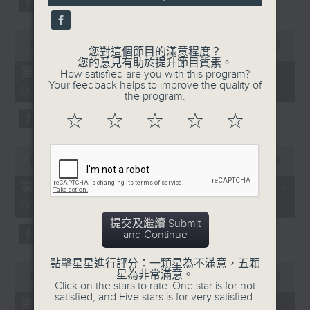
0
seconds
00:00
56:20
您對這個節目的滿意程度？
of
您的意見有助於提升節目質素。
56
第二部份 Part 2 (HKT 07:04 -
How satisfied are you with this program?
minutes,
Your feedback helps to improve the quality of
08:00)
20
the program.
seconds
☆
☆
☆
☆
☆
0
seconds
00:00
56:10
of
56
第三部份 Part 3 (HKT 08:04 -
minutes,
09:00)
10
seconds
提交及繼續 Submit
and Continue
點擊星星進行評分：一顆星為不滿意，五顆
0
星為非常滿意。
seconds
00:00
56:09
Click on the stars to rate: One star is for not
of
satisfied, and Five stars is for very satisfied.
56
第四部份 Part 4 (HKT 09:04 -