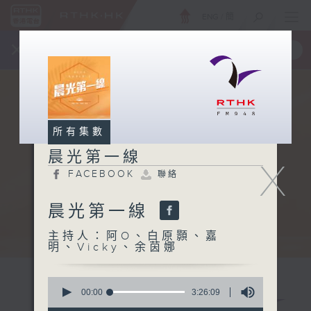
ENG
/
簡
×
全新 RTHK On The Go
取得
一手掌握 RTHK 電台、電視節目
所有集數
晨光第一線
X
FACEBOOK
聯絡
晨光第一線
主持人：阿O、白原顥、嘉
明、Vicky、余茵娜
0
seconds
00:00
3:26:09
of