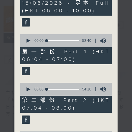
3
15/06/2026 - 足本 Full
hours,
(HKT 06:00 - 10:00)
26
minutes,
9
晨光第一線
seconds
電台直播
0
FACEBOOK
聯絡
所有集數
seconds
00:00
52:40
of
52
第一部份 Part 1 (HKT
minutes,
06:04 - 07:00)
40
您喜歡這個節目嗎?
seconds
簡介
GIST
0
seconds
00:00
54:10
主持人：阿O、白原顥、嘉明、Vicky、余茵娜
of
54
第二部份 Part 2 (HKT
「晨光第一線」是香港電台其中一個最長壽節
minutes,
日，節日內容包括羅萬有，綜合新聞、娛樂、教
07:04 - 08:00)
10
seconds
育、財經、資訊，為您營造輕鬆愉快的清晨～