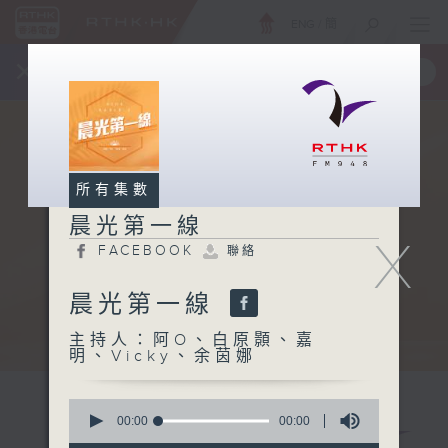
ENG
/
簡
×
全新 RTHK On The Go
取得
一手掌握 RTHK 電台、電視節目
所有集數
晨光第一線
X
FACEBOOK
聯絡
晨光第一線
主持人：阿O、白原顥、嘉
明、Vicky、余茵娜
0
seconds
00:00
00:00
of