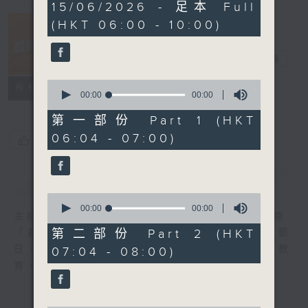
0
15/06/2026 - 足本 Full
seconds
(HKT 06:00 - 10:00)
晨光第一線
電台直播
0
FACEBOOK
聯絡
所有集數
seconds
00:00
00:00
of
0
第一部份 Part 1 (HKT
seconds
06:04 - 07:00)
您喜歡這個節目嗎?
簡介
GIST
0
seconds
00:00
00:00
主持人：阿O、白原顥、嘉明、Vicky、余茵娜
of
0
第二部份 Part 2 (HKT
「晨光第一線」是香港電台其中一個最長壽節
seconds
日，節日內容包括羅萬有，綜合新聞、娛樂、教
07:04 - 08:00)
育、財經、資訊，為您營造輕鬆愉快的清晨～