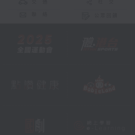
交 通
社 交
聯 絡
公眾回饋