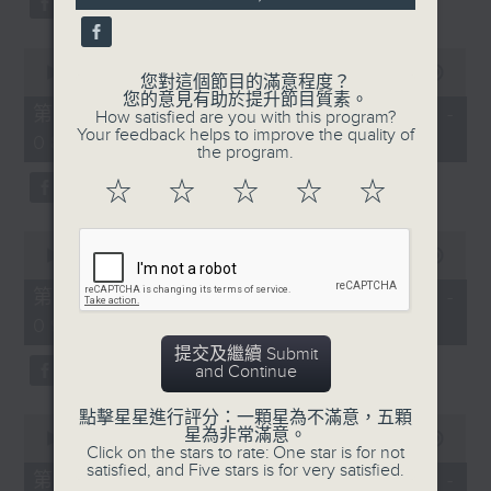
0
seconds
00:00
53:09
您對這個節目的滿意程度？
of
您的意見有助於提升節目質素。
53
第二部份 Part 2 (HKT 07:04 -
How satisfied are you with this program?
minutes,
Your feedback helps to improve the quality of
08:00)
9
the program.
seconds
☆
☆
☆
☆
☆
0
seconds
00:00
49:59
of
49
第三部份 Part 3 (HKT 08:04 -
minutes,
09:00)
59
seconds
提交及繼續 Submit
and Continue
點擊星星進行評分：一顆星為不滿意，五顆
0
星為非常滿意。
seconds
00:00
52:42
Click on the stars to rate: One star is for not
of
satisfied, and Five stars is for very satisfied.
52
第四部份 Part 4 (HKT 09:04 -