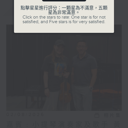
點擊星星進行評分：一顆星為不滿意，五顆
最新
LATEST
星為非常滿意。
Click on the stars to rate: One star is for not
satisfied, and Five stars is for very satisfied.
02/08/2026
相片集
嘉賓﹕小提琴演奏家及歌手 黃