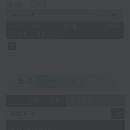
洛妍 （上）
0
seconds
00:00
56:00
of
56
02/08/2026 - 足本 Full (HKT
minutes,
01:04 - 02:00)
0
seconds
重溫
CATCHUP
05 - 08
2026
02/08/2026