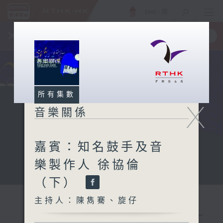
ENG
/
簡
×
全新 RTHK On The Go
取得
一手掌握 RTHK 電台、電視節目
所有集數
X
音樂關係
嘉賓：知名鼓手及音
樂製作人 徐協倫
（下）
主持人：陳雋騫、旋仔