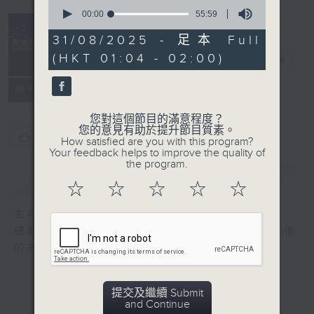
0
seconds
00:00
55:59
of
55
31/08/2025 - 足本 Full
minutes,
(HKT 01:04 - 02:00)
59
音樂關係
電台直播
seconds
所有集數
您對這個節目的滿意程度？
您的意見有助於提升節目質素。
您喜歡這個節目嗎?
How satisfied are you with this program?
Your feedback helps to improve the quality of
the program.
簡介
GIST
☆
☆
☆
☆
☆
主持人：陳雋騫、旋仔
細聽每個音符，感受每段旋律，細訴音樂人背後
的故事，以音樂拉近彼此之間的距離。
提交及繼續 Submit
and Continue