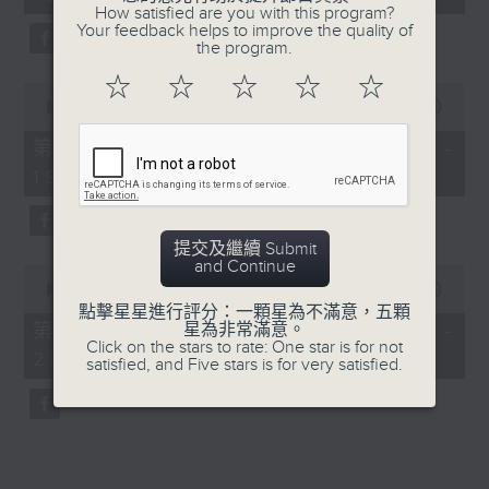
minutes,
How satisfied are you with this program?
52
Your feedback helps to improve the quality of
seconds
the program.
☆
☆
☆
☆
☆
0
seconds
00:00
50:40
of
50
第一部份 Part 1 (HKT 18:04 -
minutes,
19:00)
40
seconds
提交及繼續 Submit
and Continue
0
seconds
00:00
52:21
of
點擊星星進行評分：一顆星為不滿意，五顆
52
第二部份 Part 2 (HKT 19:04 -
星為非常滿意。
minutes,
Click on the stars to rate: One star is for not
20:00)
21
satisfied, and Five stars is for very satisfied.
seconds