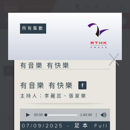
ENG
/
簡
×
全新 RTHK On The Go
取得
一手掌握 RTHK 電台、電視節目
所有集數
X
有音樂 有快樂
所有集數
有音樂 有快樂
有音樂 有快樂
電台直播
主持人：李麗蕊、張家樂
0
seconds
00:00
1:40:48
您喜歡這個節目嗎?
of
1
07/09/2025 - 足本 Full
hour,