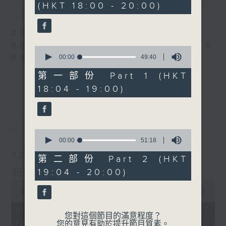
(HKT 18:00 - 20:00)
簡介
GIST
40
minutes,
48
seconds
主持人：李麗蕊、張家樂
逢星期日，黃昏六時至八時，由R2 DJ精選首首
0
seconds
好歌，陪住聽眾有音樂有快樂！
00:00
49:40
of
49
第一部份 Part 1 (HKT
minutes,
18:04 - 19:00)
40
seconds
最新
LATEST
0
seconds
00:00
51:18
of
02/08/2026
51
第二部份 Part 2 (HKT
minutes,
有音樂 有快樂
19:04 - 20:00)
18
seconds
0
seconds
00:00
1:42:52
of
1
02/08/2026 - 足本 Full (HKT
hour,
您對這個節目的滿意程度？
18:00 - 20:00)
42
您的意見有助於提升節目質素。