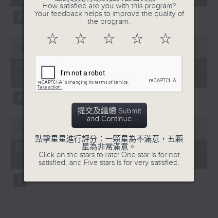
minutes,
How satisfied are you with this program?
52
Your feedback helps to improve the quality of
seconds
the program.
☆
☆
☆
☆
☆
0
seconds
00:00
50:40
of
50
第一部份 Part 1 (HKT 18:04 -
minutes,
19:00)
40
seconds
提交及繼續 Submit
and Continue
0
seconds
00:00
52:21
of
點擊星星進行評分：一顆星為不滿意，五顆
52
第二部份 Part 2 (HKT 19:04 -
星為非常滿意。
minutes,
Click on the stars to rate: One star is for not
20:00)
21
satisfied, and Five stars is for very satisfied.
seconds