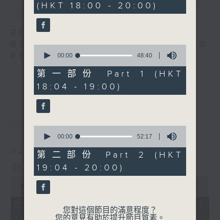
(HKT 18:00 - 20:00)
簡介
GIST
40
minutes,
47
seconds
主持人：李麗蕊、張家樂
逢星期日，黃昏六時至八時，由R2 DJ精選首首
0
seconds
好歌，陪住聽眾有音樂有快樂！
00:00
48:40
of
48
第一部份 Part 1 (HKT
minutes,
18:04 - 19:00)
40
seconds
最新
LATEST
0
seconds
00:00
52:17
of
02/08/2026
52
第二部份 Part 2 (HKT
minutes,
有音樂 有快樂
19:04 - 20:00)
17
seconds
0
seconds
00:00
1:42:52
of
1
02/08/2026 - 足本 Full (HKT
hour,
您對這個節目的滿意程度？
18:00 - 20:00)
42
您的意見有助於提升節目質素。