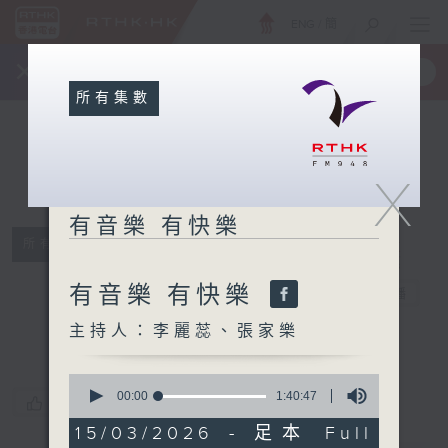
ENG
/
簡
×
全新 RTHK On The Go
取得
一手掌握 RTHK 電台、電視節目
所有集數
X
有音樂 有快樂
所有集數
有音樂 有快樂
有音樂 有快樂
電台直播
主持人：李麗蕊、張家樂
0
seconds
00:00
1:40:47
您喜歡這個節目嗎?
of
1
15/03/2026 - 足本 Full
hour,