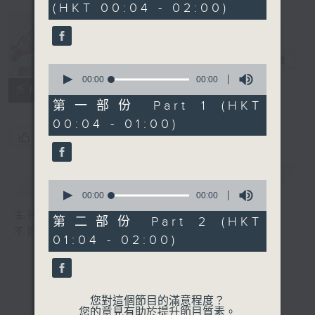
(HKT 00:04 - 02:00)
Music Angel
電台直播
0
seconds
00:00
00:00
所有集數
of
0
第一部份 Part 1 (HKT
seconds
00:04 - 01:00)
您喜歡這個節目嗎?
簡介
GIST
0
seconds
00:00
00:00
of
主持人：區文詩
0
第二部份 Part 2 (HKT
seconds
不同的音樂選擇，全方位的音樂感受
01:04 - 02:00)
您對這個節目的滿意程度？
您的意見有助於提升節目質素。