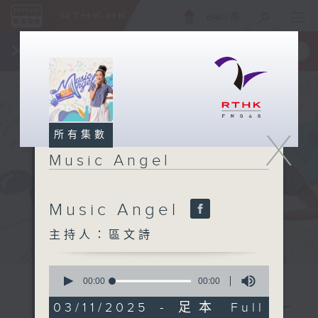
ENG
/
簡
×
全新 RTHK On The Go
取得
一手掌握 RTHK 電台、電視節目
X
所有集數
Music Angel
Music Angel
主持人：區文詩
0
seconds
00:00
00:00
of
0
03/11/2025 - 足本 Full
seconds