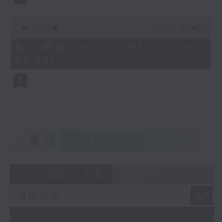
0
seconds
00:00
56:09
of
56
第二部份 Part 2 (HKT 01:04 -
minutes,
02:00)
9
seconds
重溫
CATCHUP
06 - 08
2026