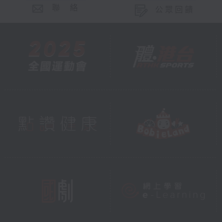
聯 絡
公眾回饋