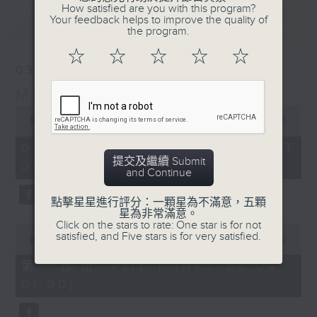
How satisfied are you with this program?
Your feedback helps to improve the quality of
最新
LATEST
the program.
☆
☆
☆
☆
☆
03/08/2026
Music Angel
0
seconds
00:00
1:52:00
of
1
03/08/2026 - 足本 Full (HKT
hour,
提交及繼續 Submit
00:04 - 02:00)
52
and Continue
minutes,
0
seconds
點擊星星進行評分：一顆星為不滿意，五顆
星為非常滿意。
Click on the stars to rate: One star is for not
0
satisfied, and Five stars is for very satisfied.
seconds
00:00
56:10
of
56
第一部份 Part 1 (HKT 00:04 -
minutes,
01:00)
10
seconds