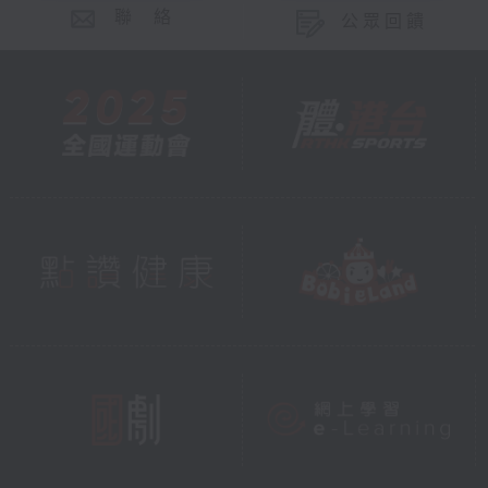
聯 絡
公眾回饋