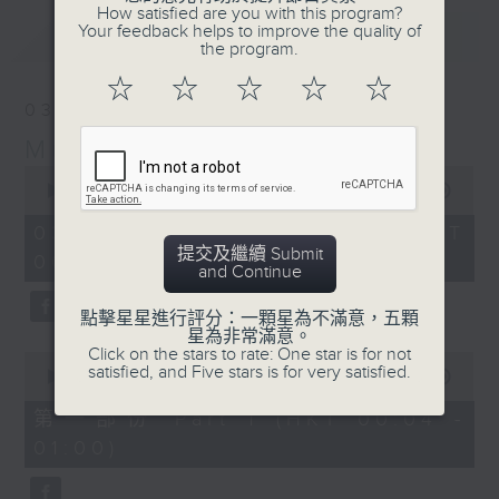
How satisfied are you with this program?
Your feedback helps to improve the quality of
最新
LATEST
the program.
☆
☆
☆
☆
☆
03/08/2026
Music Angel
0
seconds
00:00
1:52:00
of
1
03/08/2026 - 足本 Full (HKT
hour,
提交及繼續 Submit
00:04 - 02:00)
52
and Continue
minutes,
0
seconds
點擊星星進行評分：一顆星為不滿意，五顆
星為非常滿意。
Click on the stars to rate: One star is for not
0
satisfied, and Five stars is for very satisfied.
seconds
00:00
56:10
of
56
第一部份 Part 1 (HKT 00:04 -
minutes,
01:00)
10
seconds