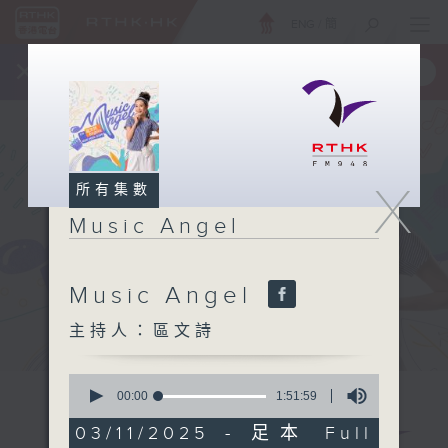
ENG
/
簡
×
全新 RTHK On The Go
取得
一手掌握 RTHK 電台、電視節目
X
所有集數
Music Angel
Music Angel
主持人：區文詩
0
seconds
00:00
1:51:59
of
1
03/11/2025 - 足本 Full
hour,