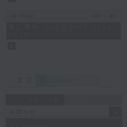
0
seconds
00:00
56:09
of
56
第二部份 Part 2 (HKT 01:04 -
minutes,
02:00)
9
seconds
重溫
CATCHUP
06 - 08
2026