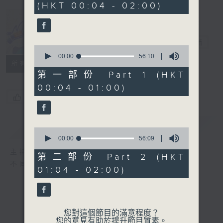
(HKT 00:04 - 02:00)
51
minutes,
59
seconds
Music Angel
電台直播
0
seconds
00:00
56:10
所有集數
of
56
第一部份 Part 1 (HKT
minutes,
00:04 - 01:00)
10
seconds
您喜歡這個節目嗎?
簡介
GIST
0
seconds
00:00
56:09
of
主持人：區文詩
56
第二部份 Part 2 (HKT
minutes,
不同的音樂選擇，全方位的音樂感受
01:04 - 02:00)
9
seconds
您對這個節目的滿意程度？
您的意見有助於提升節目質素。