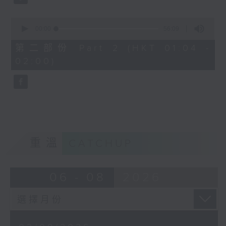
0
seconds
00:00
56:09
of
56
第二部份 Part 2 (HKT 01:04 -
minutes,
02:00)
9
seconds
重溫
CATCHUP
06 - 08
2026