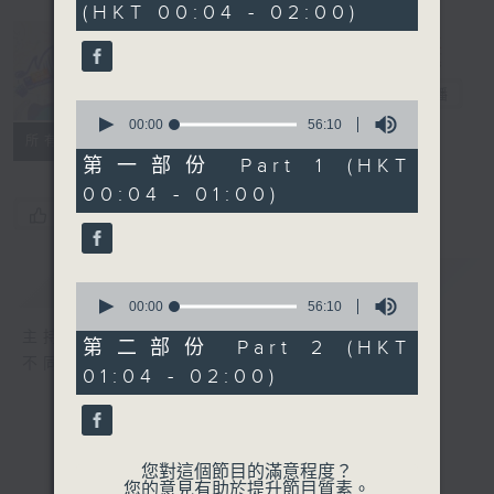
(HKT 00:04 - 02:00)
52
minutes,
0
seconds
Music Angel
電台直播
0
seconds
00:00
56:10
所有集數
of
56
第一部份 Part 1 (HKT
minutes,
00:04 - 01:00)
10
seconds
您喜歡這個節目嗎?
簡介
GIST
0
seconds
00:00
56:10
of
主持人：區文詩
56
第二部份 Part 2 (HKT
minutes,
不同的音樂選擇，全方位的音樂感受
01:04 - 02:00)
10
seconds
您對這個節目的滿意程度？
您的意見有助於提升節目質素。