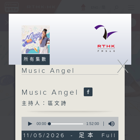
ENG
/
簡
×
全新 RTHK On The Go
取得
一手掌握 RTHK 電台、電視節目
X
所有集數
Music Angel
Music Angel
主持人：區文詩
0
seconds
00:00
1:52:00
of
1
11/05/2026 - 足本 Full
hour,