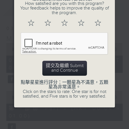
How satisfied are you with this program?
Your feedback helps to improve the quality of
最新
LATEST
the program.
☆
☆
☆
☆
☆
03/08/2026
Music Angel
0
seconds
00:00
1:52:00
of
1
03/08/2026 - 足本 Full (HKT
hour,
提交及繼續 Submit
00:04 - 02:00)
52
and Continue
minutes,
0
seconds
點擊星星進行評分：一顆星為不滿意，五顆
星為非常滿意。
Click on the stars to rate: One star is for not
0
satisfied, and Five stars is for very satisfied.
seconds
00:00
56:10
of
56
第一部份 Part 1 (HKT 00:04 -
minutes,
01:00)
10
seconds