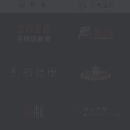
聯 絡
公眾回饋